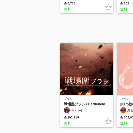
6,764
952
無料
無料
ブラシ
ブラシ
戦場塵ブラシ / Battlefield
白い液
Dusts Brush
diceproj
鯨
292,316
204,6
無料
無料