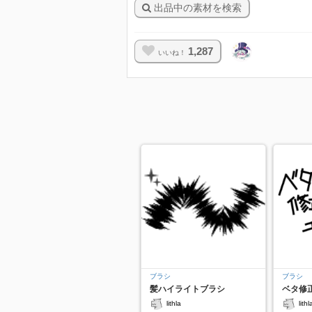
出品中の素材を検索
1,287
いいね！
ブラシ
ブラシ
髪ハイライトブラシ
ベタ修正
lithla
lithl