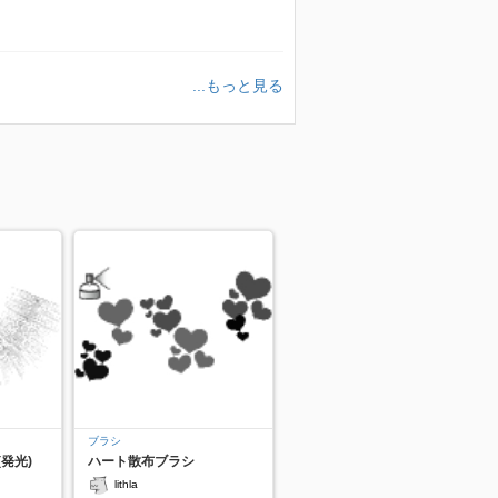
...もっと見る
ブラシ
発光)
ハート散布ブラシ
lithla