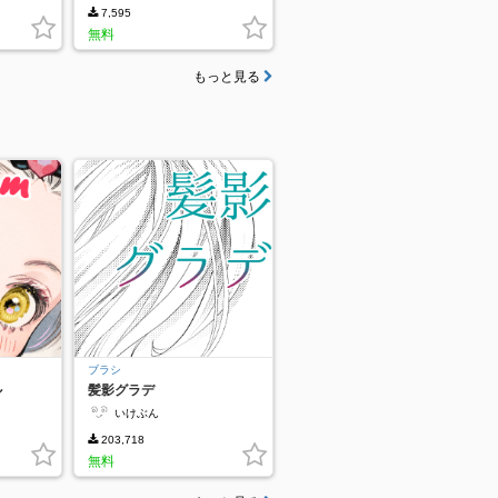
7,595
無料
もっと見る
ブラシ
ル
髪影グラデ
いけぶん
203,718
無料