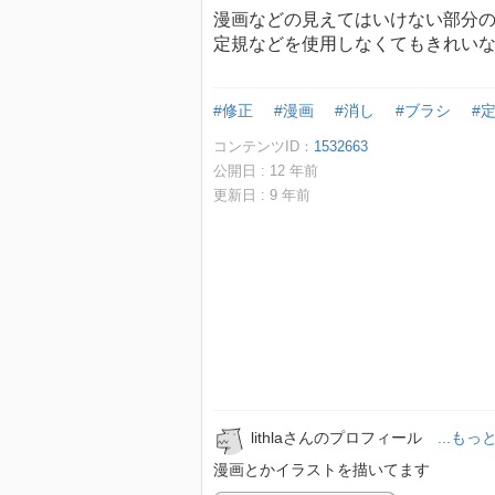
漫画などの見えてはいけない部分
定規などを使用しなくてもきれい
#修正
#漫画
#消し
#ブラシ
#
コンテンツID：
1532663
公開日 :
12
年前
更新日 :
9
年前
lithlaさんのプロフィール
...も
漫画とかイラストを描いてます