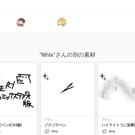
"lithla"さんの別の素材
ブラシ
ブラシ
ペン(CS4版)
ゾクゾクペン
ハイライトうに加算(
a
lithla
lithla