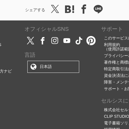
シェアする
オフィシャルSNS
サポート
このサービス
S
利用規約
（使用許諾範
言語
プライバシー
著作権と商標
日本語
特定商取引法
方ナビ
資金決済法に
障害・メンテ
サポート・お
セルシスに
株式会社セル
CLIP STU
電子書籍ソリ