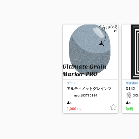
ブラシ
画像素材
アルティメットグレインマ
D142
ーカーPRO✨
user183780384
3Ci
0
0
1,000
無料
CP