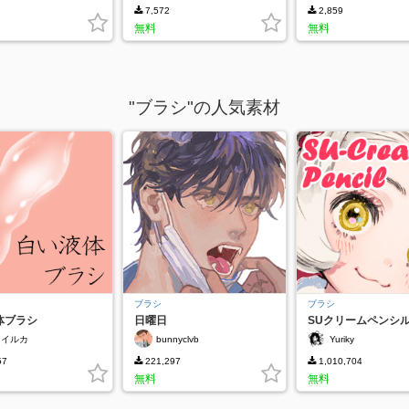
7,572
2,859
無料
無料
"ブラシ"の人気素材
ブラシ
ブラシ
体ブラシ
日曜日
SUクリームペンシ
とイルカ
bunnyclvb
Yuriky
57
221,297
1,010,704
無料
無料