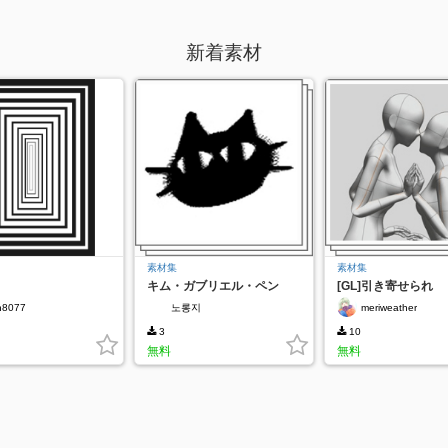
新着素材
素材集
素材集
キム・ガブリエル・ペン
[GL]引き寄せられ
n8077
노롱지
meriweather
3
10
無料
無料