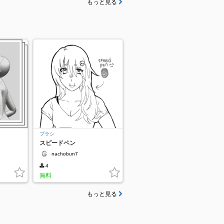
もっと見る
ブラシ
スピードペン
nachobun7
4
無料
もっと見る