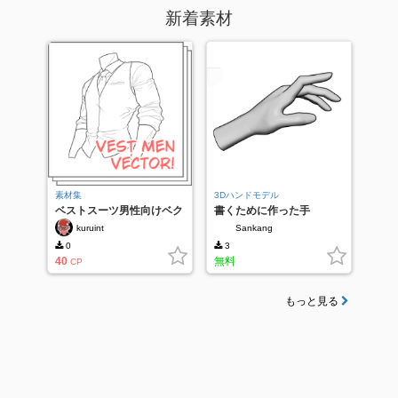
新着素材
素材集
3Dハンドモデル
ベストスーツ男性向けベク
書くために作った手
ター
kuruint
Sankang
0
3
40
無料
CP
もっと見る