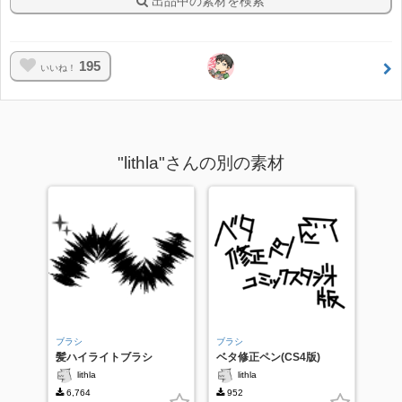
出品中の素材を検索
195
いいね！
"lithla"さんの別の素材
ブラシ
ブラシ
髪ハイライトブラシ
ベタ修正ペン(CS4版)
lithla
lithla
6,764
952