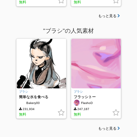
無料
無料
もっと見る
"ブラシ"の人気素材
ブラシ
ブラシ
簡単な水を食べる
フラッシトー
Bakery00
FlashoD
231,934
247,187
無料
無料
もっと見る