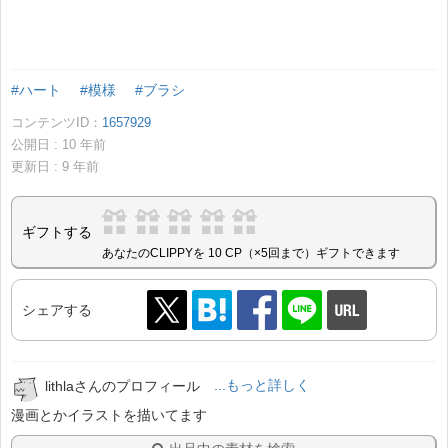
#ハート
#模様
#ブラシ
コンテンツID：
1657929
公開日 :
10
年前
更新日 :
9
年前
ギフトする
あなたのCLIPPYを 10 CP（×5回まで）ギフトできます
シェアする
lithlaさんのプロフィール
...もっと詳しく
漫画とかイラストを描いてます