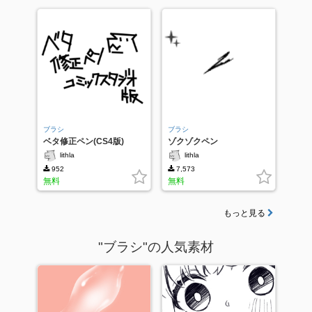
ブラシ
ブラシ
ベタ修正ペン(CS4版)
ゾクゾクペン
lithla
lithla
952
7,573
無料
無料
もっと見る
"ブラシ"の人気素材