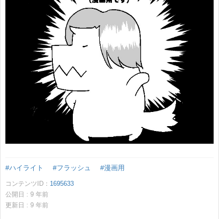
#ハイライト
#フラッシュ
#漫画用
コンテンツID：
1695633
公開日 :
9
年前
更新日 :
9
年前