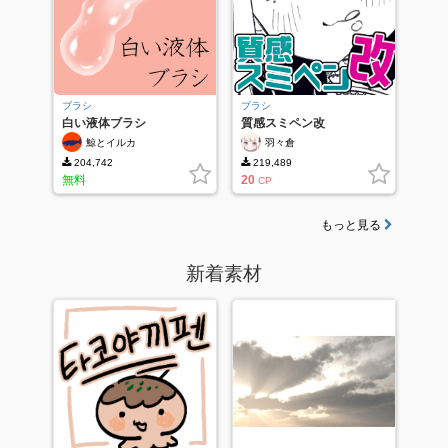
ブラシ
ブラシ
白い液体ブラシ
質感スミペン改
鯨とイルカ
羽々倉
204,742
219,489
無料
20
CP
もっと見る
新着素材