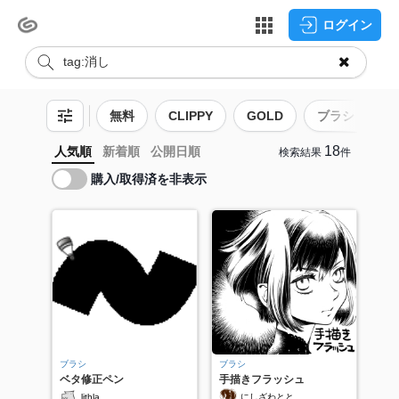
ログイン
無料
CLIPPY
GOLD
ブラシ
18
人気順
新着順
公開日順
検索結果
件
購入/取得済を非表示
ブラシ
ブラシ
ベタ修正ペン
手描きフラッシュ
lithla
にしざわとと