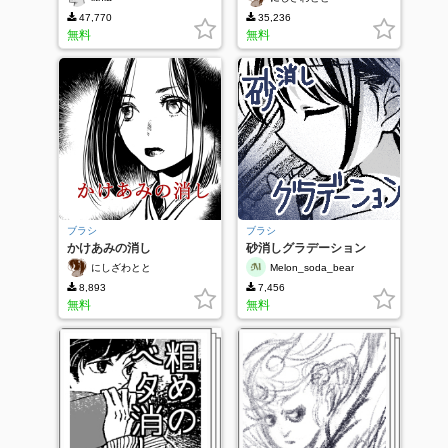
47,770
35,236
無料
無料
ブラシ
ブラシ
かけあみの消し
砂消しグラデーション
にしざわとと
Melon_soda_bear
8,893
7,456
無料
無料