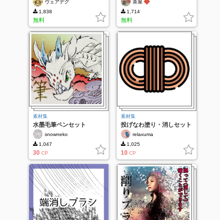
◆
ヴェアデグ
茶屋
1,838
1,714
無料
無料
素材集
素材集
水墨毛筆ペンセット
投げなわ塗り・消しセット
snowneko
relaxuma
1,047
1,025
30
10
CP
CP