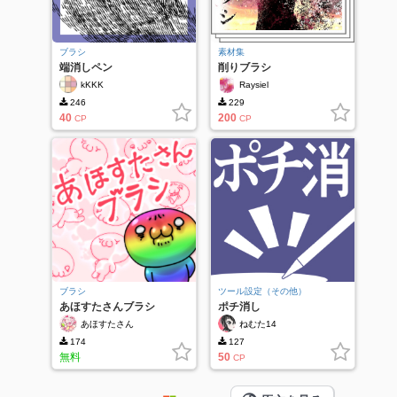
ブラシ
素材集
端消しペン
削りブラシ
kKKK
Raysiel
246
229
40
200
CP
CP
ブラシ
ツール設定（その他）
あほすたさんブラシ
ポチ消し
あほすたさん
ねむた14
174
127
無料
50
CP