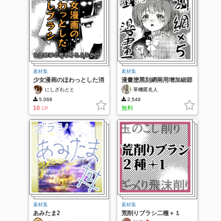
素材集
素材集
少女漫画のほわっとした消
漫畫塗黑刮網兩用增加細節
しブラシ
筆刷套裝(情報量増やす漫
にしざわとと
單機匿名人
画消しゴム/黒塗り両用ブ
ラシ)
5,068
2,549
10
無料
CP
素材集
素材集
あみたま2
荒削りブラシ二種＋１