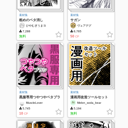
素材集
素材集
粗めのベタ消し
サガン
ひやむぎうまヨ
ヴェアデグ
7,288
6,765
無料
50
CP
素材集
素材集
黒服専用つやつやベタブラ
漫画用改造ツールセット
シ
MuscleLover
Melon_soda_bear
5,745
5,194
10
無料
CP