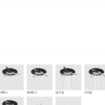
버링 1
호버링 2
납치 빔
서치빔