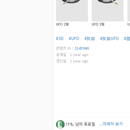
UFO 2형
UFO 3형
U
#3D
#UFO
#灰皿
#灰皿UFO
#
콘텐츠 ID：
2145940
공개일 :
1
year ago
갱신일 :
1
year ago
けも 님의 프로필
...자세히 보기