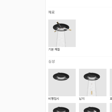
재료
기본 재질
심성
비행접시
납치
호