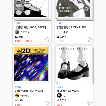
소재집
소재집
【한정 기간 100G/80CP】
[기간한정] 4 TEXTURE
잔 4
BRUSHES
ざこちゃ
8llue
1,935
1,667
100
80
10
G
CP
CP
소재집
소재집
YYR 프리즘 필터 브러시
몇몇 텍스처 브러시
yahyeru
II2
2,544
7,039
300
20
G
CP