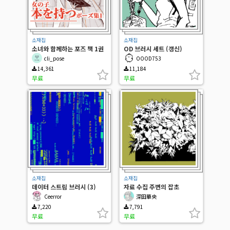
소재집
소재집
소녀와 함께하는 포즈 책 1권
OD 브러시 세트 (갱신)
cli_pose
OOOD753
14,361
11,184
무료
무료
소재집
소재집
데이터 스트림 브러시 (3)
자료 수집 주변의 잡초
Ceerror
深田華央
7,220
7,791
무료
무료