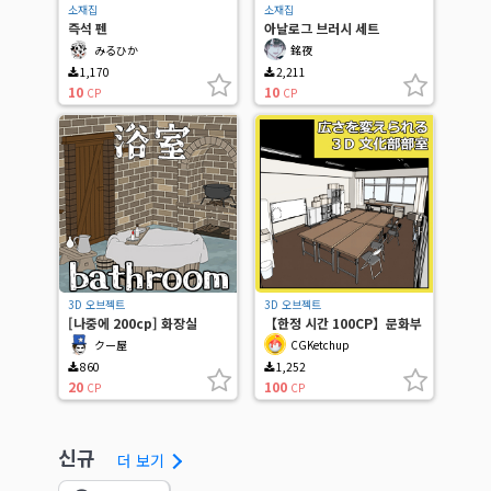
소재집
소재집
즉석 펜
아날로그 브러시 세트
みるひか
銘夜
1,170
2,211
10
10
CP
CP
3D 오브젝트
3D 오브젝트
[나중에 200cp] 화장실
【한정 시간 100CP】문화부
사무실
クー屋
CGKetchup
860
1,252
20
100
CP
CP
신규
더 보기