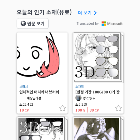
오늘의 인기 소재(유료)
더 보기
원문 보기
Translated by
브러시
소재집
입체적인 머리카락 브러쉬
[한정 기간 100G/80 CP] 잔
(hair brush)
3개
새장날라감
ざこちゃ
23,462
3,269
10
100
80
CP
G
CP