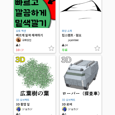
오토 액션
화상 소재
빠르게 밑색 채색하기
립스탬프 - 혐오
규화상인
jayenbee
3
14
10
무료
CP
3D 오브젝트
3D 오브젝트
3D 활엽 잎
3D 로버
ジョカジ
ジョカジ
0
0