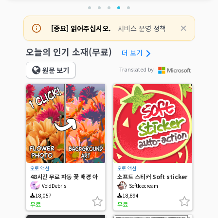
[중요] 읽어주십시오.
서비스 운영 정책
오늘의 인기 소재(무료)
더 보기
원문 보기
Translated by
오토 액션
오토 액션
48시간 무료 자동 꽃 배경 아
소프트 스티커 Soft sticker
트
VoidDebris
SoftIcecream
18,057
18,894
무료
무료