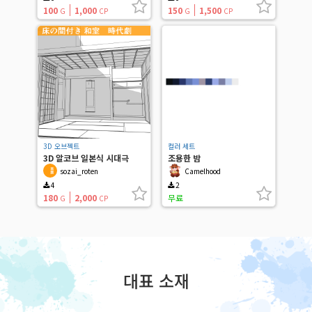
100
1,000
150
1,500
G
CP
G
CP
3D 오브젝트
컬러 세트
3D 알코브 일본식 시대극
조용한 밤
sozai_roten
Camelhood
4
2
180
2,000
무료
G
CP
대표 소재