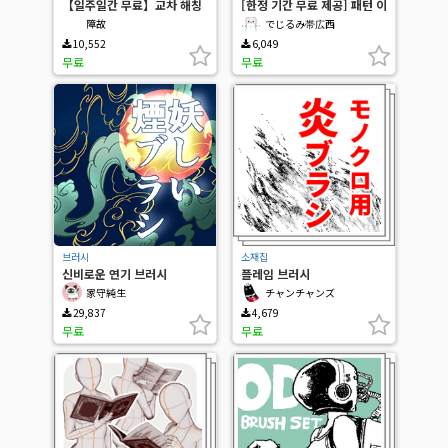
【일주일간 무료】교차 해칭
[한정 기간 무료 제공] 패턴 이
잎 붓
음새 재질 세트
障故
でじるみ帯広西
10,552
6,049
무료
무료
브러시
소재집
신비로운 연기 브러시
플레임 브러시
家守純生
チャンチャンズ
29,837
4,679
무료
무료