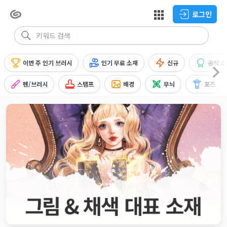
로그인
이번 주 인기 브러시
인기 무료 소재
신규
공식 소
펜/브러시
스탬프
배경
무늬
포즈