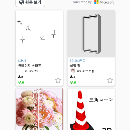
원문 보기
Translated by
브러시
3D 오브젝트
크레이지 스타즈
삽입 창
inuno120
はらだつとむ
0
3
무료
무료