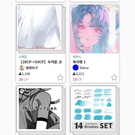
소재집
브러시
【20CP→50CP】두꺼운 코
독사펜 1
팅 세트
摸摸鸭子
Doksa
1,330
6,215
20
10
CP
CP