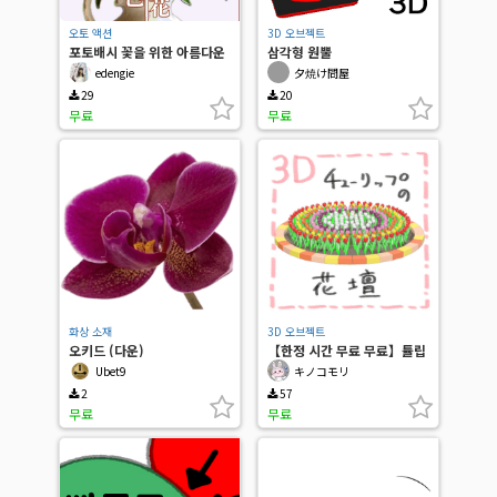
오토 액션
3D 오브젝트
포토배시 꽃을 위한 아름다운
삼각형 원뿔
색상
edengie
夕焼け問屋
29
20
무료
무료
화상 소재
3D 오브젝트
오키드 (다운)
【한정 시간 무료 무료】튤립
화단
Ubet9
キノコモリ
2
57
무료
무료