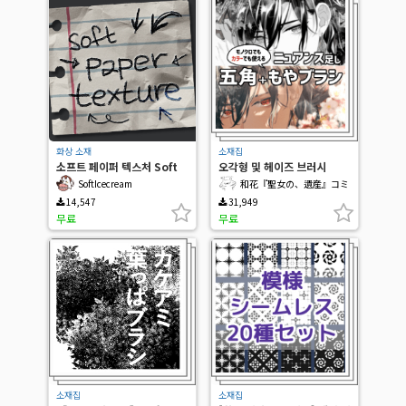
화상 소재
소재집
소프트 페이퍼 텍스처 Soft
오각형 및 헤이즈 브러시
paper texture
SoftIcecream
和花『聖女の、遺産』コミ
カライズ
14,547
31,949
무료
무료
소재집
소재집