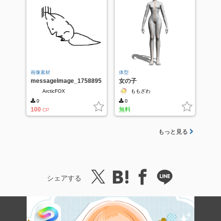
画像素材
体型
messageImage_1758895
女の子
496288
ArcticFOX
ももざわ
0
0
100
無料
CP
もっと見る
シェアする