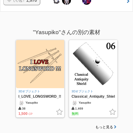
1,970
いいね！
"Yasupiko"さんの別の素材
3Dオブジェクト
3Dオブジェクト
I_LOVE_LONGSWORD_!!
Classical_Antiquity_Shiel
!
d_06
Yasupiko
Yasupiko
38
1,469
1,500
無料
CP
もっと見る