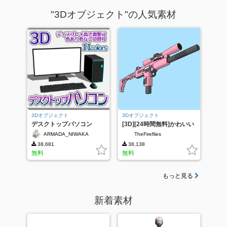
"3Dオブジェクト"の人気素材
3Dオブジェクト
3Dオブジェクト
デスクトップパソコン
[3D][24時間無料]かわいい
（11colors）
銃
ARMADA_NIWAKA
TheFireflies
38,681
38,138
無料
無料
もっと見る
新着素材