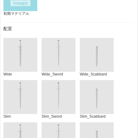
初期マテリアル
配置
Wide
Wide_Sword
Wide_Scabbard
Slim
Slim_Sword
Slim_Scabbard