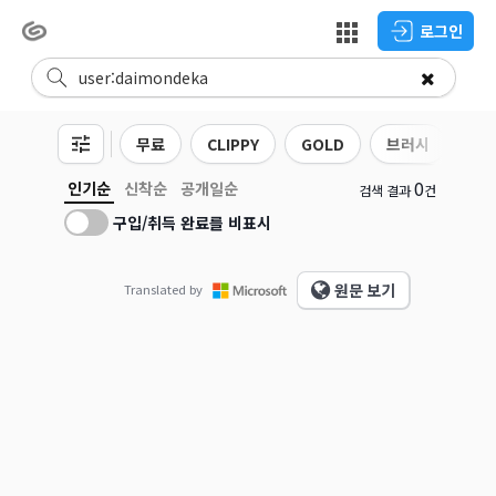
로그인
무료
CLIPPY
GOLD
브러시
3D
0
인기순
신착순
공개일순
검색 결과
건
구입/취득 완료를 비표시
원문 보기
Translated by