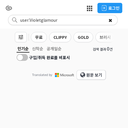
로그인
무료
CLIPPY
GOLD
브러시
3D
0
인기순
신착순
공개일순
검색 결과
건
구입/취득 완료를 비표시
원문 보기
Translated by