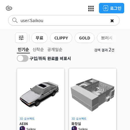
로그인
무료
CLIPPY
GOLD
브러시
3D
2
인기순
신착순
공개일순
검색 결과
건
구입/취득 완료를 비표시
3D 오브젝트
3D 오브젝트
AE86
화장실
Saikou
Saikou