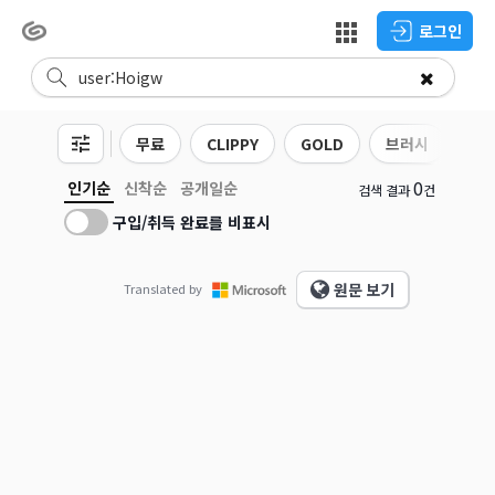
로그인
무료
CLIPPY
GOLD
브러시
3D
0
인기순
신착순
공개일순
검색 결과
건
구입/취득 완료를 비표시
원문 보기
Translated by