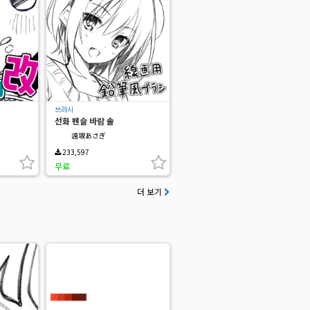
브러시
선화 펜슬 바람 솔
遠坂あさぎ
233,597
무료
더 보기