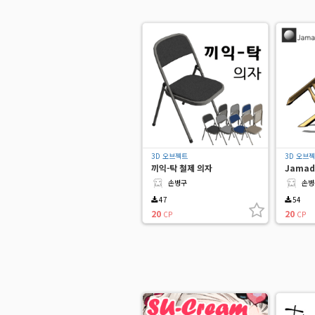
3D 오브젝트
3D 오브
끼익-탁 철제 의자
Jamad
손병구
손병
47
54
20
20
CP
CP