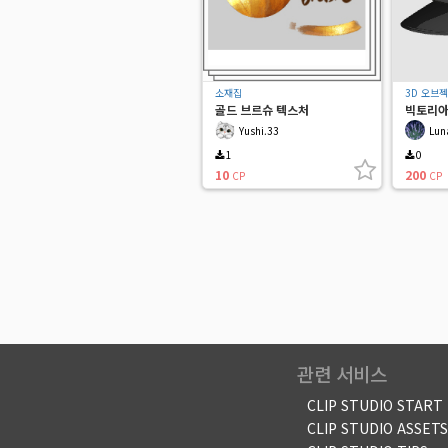
소재집
3D 오브
골드 브르슈 텍스처
빅토리아 
유색인
Yushi.33
Lun
1
0
10
200
CP
CP
관련 서비스
CLIP STUDIO START
CLIP STUDIO ASSETS