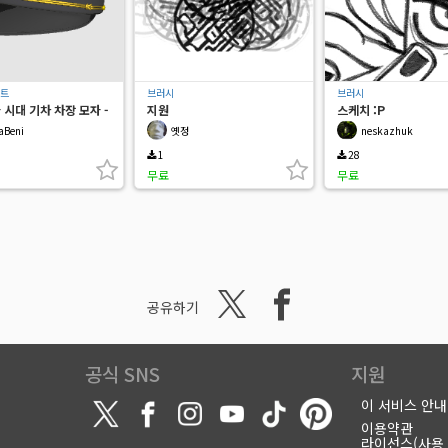
젝트
브러시
브러시
시대 기차 차장 모자 -
지원
스케치 :P
종
aBeni
옛정
neskazhuk
1
28
무료
무료
공유하기
공식 SNS
지원
이 서비스 안내
이용약관
라이선스(사용 