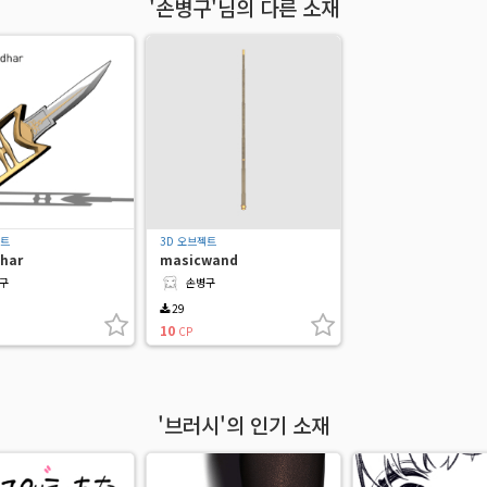
'손병구'님의 다른 소재
젝트
3D 오브젝트
har
masicwand
구
손병구
29
10
CP
'브러시'의 인기 소재