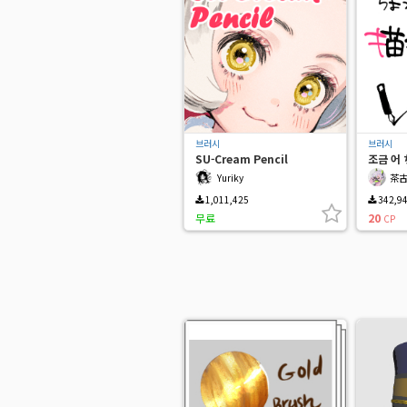
브러시
브러시
SU-Cream Pencil
조금 어 
Yuriky
茶
1,011,425
342,9
무료
20
CP