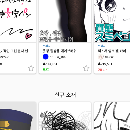
브러시
브러시
ち 적인 그린 문자 펜
옷광,질감용 에어브러쉬
텍스처 잉크 펜 카이
古ねぢを
NECTA_404
羽々倉
40
514,384
219,504
무료
20
CP
신규 소재