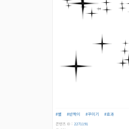
#별
#반짝이
#꾸미기
#효과
콘텐츠 ID：
2271191