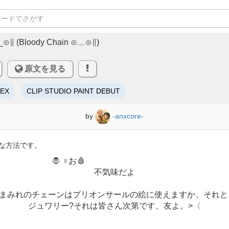
Bloody Chain ⊙﹏⊙∥)
原文を見る
/EX
CLIP STUDIO PAINT DEBUT
by
-anxcore-
な方法です。
🧛 ♀️お🩸
不気味だよ
血まみれのチェーンはプリオンサールの絵に使えますか、それ
ジュワリー?それは皆さん次第です、友よ。>〈