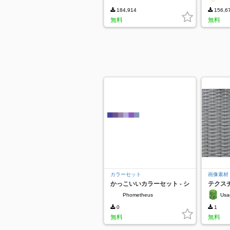
184,914
156,6
無料
無料
カラーセット
画像素材
かっこいいカラーセット - シ
テクス
ンプルです
タン編
Phometheus
Usa
0
1
無料
無料