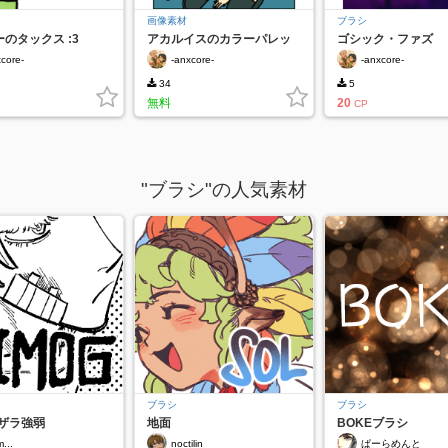
画像素材
ブラシ
のタックス :3
アカルイスのカラーパレッ
ゴシック・ファズ
ト
xcore-
-anxcore-
-anxcore-
34
5
無料
20
CP
"ブラシ"の人気素材
ブラシ
ブラシ
Gザラ強弱
地面
BOKEブラシ
...
noctilin
ぱーらめんと