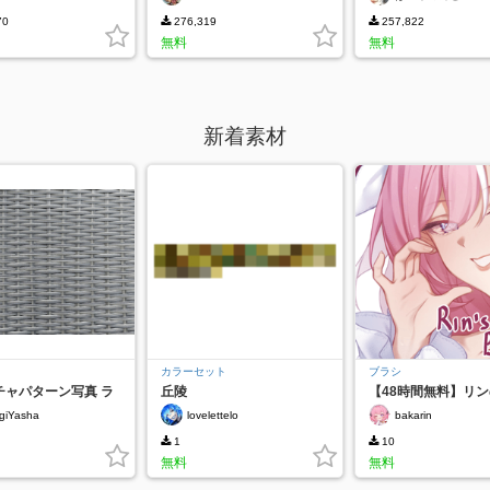
70
276,319
257,822
無料
無料
新着素材
カラーセット
ブラシ
チャパターン写真 ラ
丘陵
【48時間無料】リ
み込み
リッシングブラシ
giYasha
lovelettelo
bakarin
1
10
無料
無料