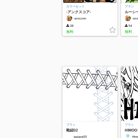
カラーセット
ブラシ
-アンクスコア-
ルーシー
-anxcore-
-an
38
54
無料
無料
ブラシ
ブラシ
靴紐02
HIMO
sasara00
Hmm