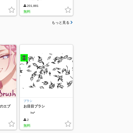
201,881
無料
もっと見る
ブラシ
ンのエブ
お目目ブラシ
hs*
2
無料