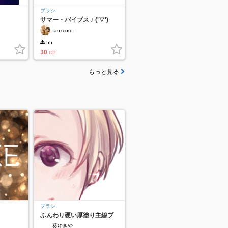
ブラシ
サマー・バイブス ♪ ('▽')
-anxcore-
55
30
CP
もっと見る
ブラシ
ふんわり硬い厚塗り主線ブ
ラシ
葵ゆきや