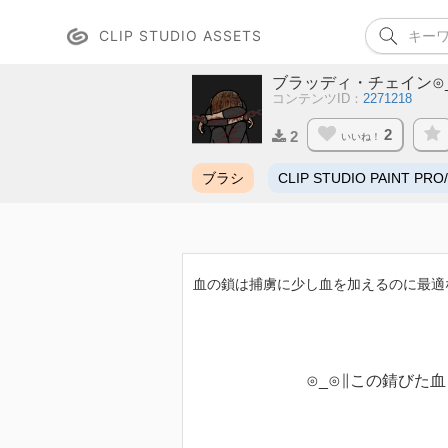
CLIP STUDIO ASSETS
ブラッディ・チェイン⊙_⊙∥ (
コンテンツID：
2271218
2
2
いいね！
ブラシ
CLIP STUDIO PAINT PRO
血の鎖は捕虜に少し血を加えるのに最適
⊙_⊙∥この錆びた