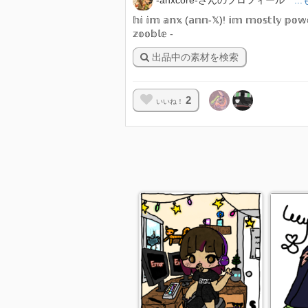
𝕙𝕚 𝕚𝕞 𝕒𝕟𝕩 (𝕒𝕟𝕟-𝕏)! 𝕚𝕞 𝕞𝕠𝕤𝕥𝕝𝕪 𝕡𝕠𝕨
𝕫𝕠𝕠𝕓𝕝𝕖 -
出品中の素材を検索
2
いいね！