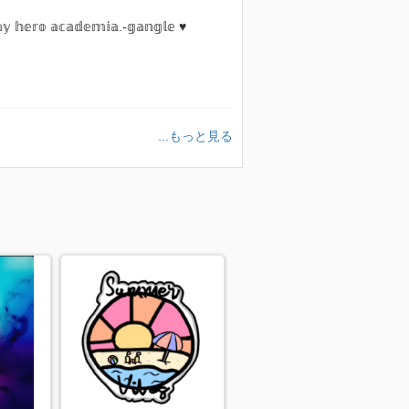
𝕪 𝕙𝕖𝕣𝕠 𝕒𝕔𝕒𝕕𝕖𝕞𝕚𝕒.-𝕘𝕒𝕟𝕘𝕝𝕖 ♥
...もっと見る