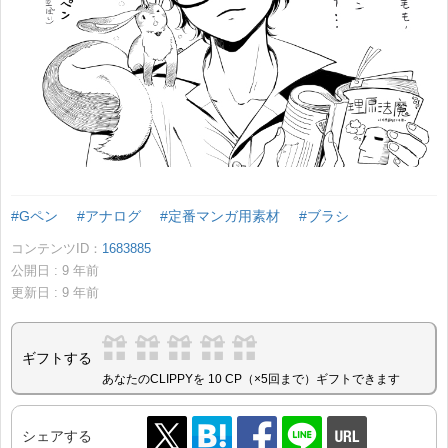
#Gペン
#アナログ
#定番マンガ用素材
#ブラシ
コンテンツID：
1683885
公開日 :
9
年前
更新日 :
9
年前
ギフトする
あなたのCLIPPYを 10 CP（×5回まで）ギフトできます
シェアする