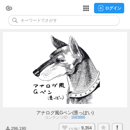
ログイン
アナログ風Gペン(墨っぽい)
コンテンツID：
1683885
9,354
296,190
いいね！