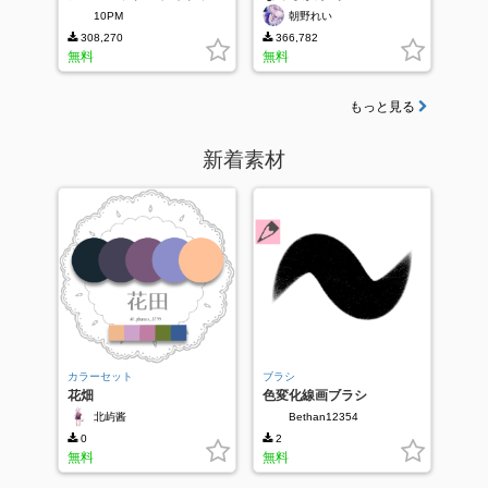
10PM
朝野れい
308,270
366,782
無料
無料
もっと見る
新着素材
カラーセット
ブラシ
花畑
色変化線画ブラシ
北屿酱
Bethan12354
0
2
無料
無料