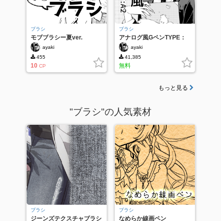
ブラシ
ブラシ
モブブラシー夏ver.
アナログ風GペンTYPE：
A2
ayaki
ayaki
455
41,385
10
無料
CP
もっと見る
"ブラシ"の人気素材
ブラシ
ブラシ
ジーンズテクスチャブラシ
なめらか線画ペン