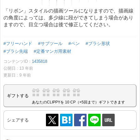
「リボン」スタイルの描画ツールになりますので、描画線
の角度によっては、多少線に段ができてしまう場合があり
ますので、目立つ場合は後で修正してください。
#フリーハンド
#サブツール
#ペン
#ブラシ形状
#ブラシ先端
#定番マンガ用素材
コンテンツID：
1435818
公開日 :
13
年前
更新日 :
9
年前
ギフトする
あなたのCLIPPYを 10 CP（×5回まで）ギフトできます
シェアする