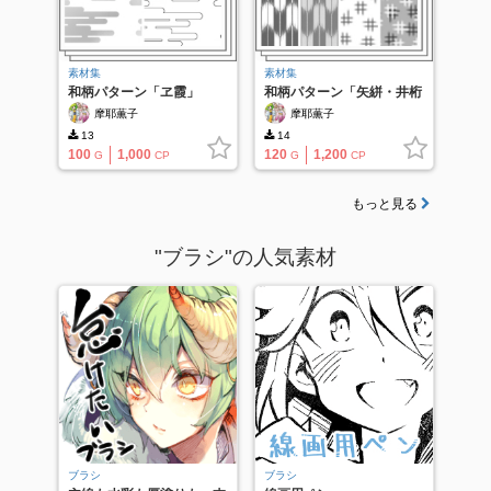
素材集
素材集
和柄パターン「ヱ霞」
和柄パターン「矢絣・井桁
絣」
摩耶薫子
摩耶薫子
13
14
100
1,000
120
1,200
G
CP
G
CP
もっと見る
"ブラシ"の人気素材
ブラシ
ブラシ