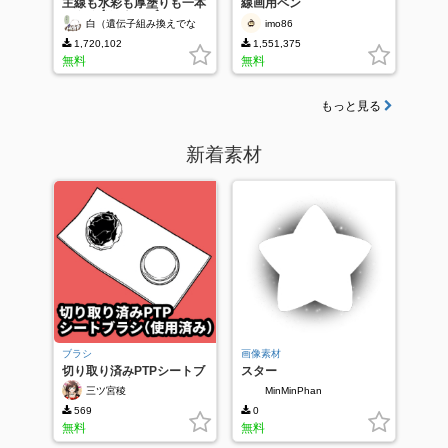
主線も水彩も厚塗りも一本
線画用ペン
でやる怠けものブラシ
白（遺伝子組み換えでな
imo86
い）
1,720,102
1,551,375
無料
無料
もっと見る
新着素材
ブラシ
画像素材
切り取り済みPTPシートブ
スター
ラシ（使用済み）
三ツ宮稜
MinMinPhan
569
0
無料
無料