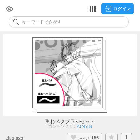
ログイン
重ねベタブラシセット
コンテンツID：
2074784
156
3,023
いいね！