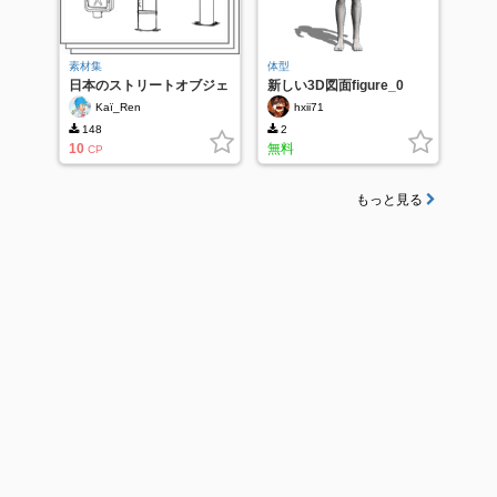
素材集
体型
日本のストリートオブジェ
新しい3D図面figure_0
クト V01 |ベクトル
Kaï_Ren
hxii71
148
2
10
無料
CP
もっと見る