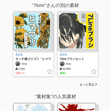
"7kmr"さんの別の素材
素材集
素材集
タッチ感ゴリゴリ「ヒマワ
7lineブラシセット
リブラシセット」
7kmr
7kmr
2,692
44,680
100
無料
CP
もっと見る
"素材集"の人気素材