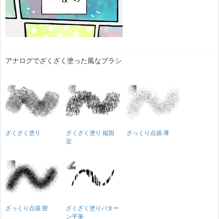
アナログでざくざく塗った風なブラシ
ざくざく塗り
ざくざく塗り 縦固
ざっくり点描 薄
定
ざっくり点描 密
ざくざく塗りパター
ン平筆