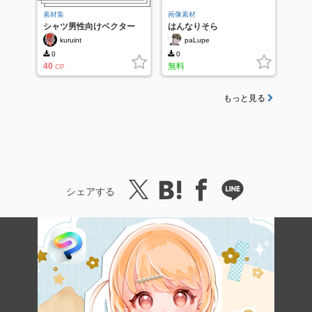
素材集
画像素材
シャツ男性向けベクター
はんなりそら
kuruint
paLupe
0
0
40
無料
CP
もっと見る
シェアする