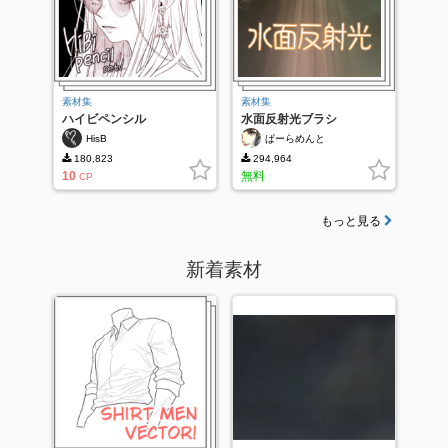
素材集
素材集
ハイビペンシル
水面反射光ブラシ
HisB
ぱーらめんと
180,823
294,964
10
無料
CP
もっと見る
新着素材