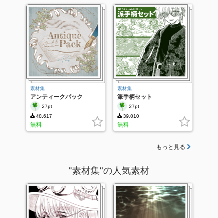
素材集
素材集
アンティークパック
派手柄セット
27pt
27pt
48,617
39,010
無料
無料
もっと見る
"素材集"の人気素材