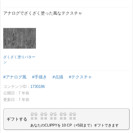
アナログでざくざく塗った風なテクスチャ
ざくざく塗りパター
ン
#アナログ風
#手描き
#点描
#テクスチャ
コンテンツID：
1730186
公開日 :
7
年前
更新日 :
7
年前
ギフトする
あなたのCLIPPYを 10 CP（×5回まで）ギフトできます