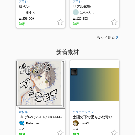
ブラシ
ブラシ
벰ペン
リアル鉛筆
GIGIK
はらへりり
259,509
226,253
無料
無料
もっと見る
新着素材
素材集
グラデーション
ド6ブ6ペンSET(48h Free)
太陽の下で柔らかな青い
Rollermets
sasi92
0
0
無料
無料