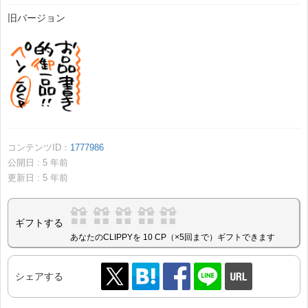
旧バージョン
コンテンツID：
1777986
公開日 :
5
年前
更新日 :
5
年前
ギフトする
あなたのCLIPPYを 10 CP（×5回まで）ギフトできます
シェアする