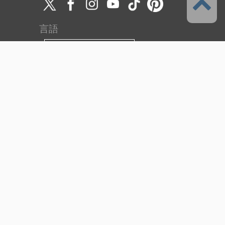
言語
日本語
サポート
このサービスについて
利用規約
（使用許諾範囲/ライセンス）
プライバシーポリシー
著作権と商標について
特定商取引法に基づく表示
資金決済法に基づく表示
障害・メンテナンス情報
サポート・お問い合わせ
セルシスについて
株式会社セルシス