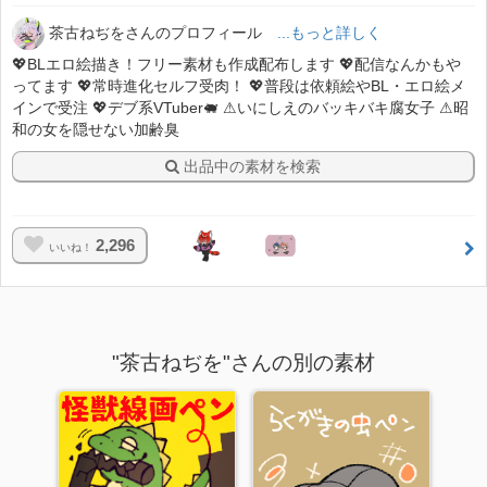
茶古ねぢをさんのプロフィール
...もっと詳しく
💖BLエロ絵描き！フリー素材も作成配布します 💖配信なんかもや
ってます 💖常時進化セルフ受肉！ 💖普段は依頼絵やBL・エロ絵メ
インで受注 💖デブ系VTuber🐖 ⚠いにしえのバッキバキ腐女子 ⚠昭
和の女を隠せない加齢臭
出品中の素材を検索
2,296
いいね！
"茶古ねぢを"さんの別の素材