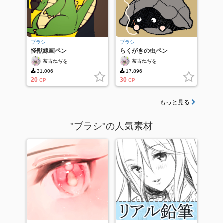
ブラシ
ブラシ
怪獣線画ペン
らくがきの虫ペン
茶古ねぢを
茶古ねぢを
31,006
17,896
20
30
CP
CP
もっと見る
"ブラシ"の人気素材