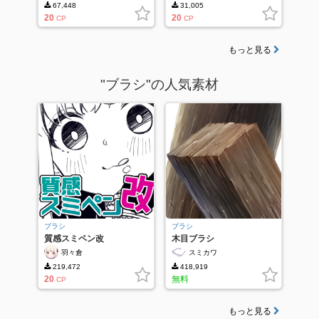
67,448
31,005
20
20
CP
CP
もっと見る
"ブラシ"の人気素材
ブラシ
ブラシ
質感スミペン改
木目ブラシ
羽々倉
スミカワ
219,472
418,919
20
無料
CP
もっと見る