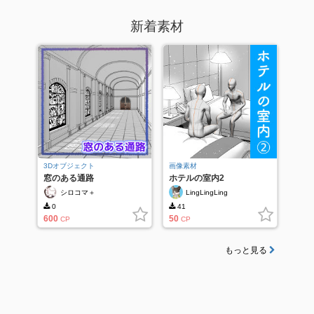
新着素材
3Dオブジェクト
画像素材
窓のある通路
ホテルの室内2
シロコマ＋
LingLingLing
0
41
600
50
CP
CP
もっと見る