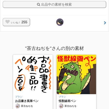
出品中の素材を検索
255
いいね！
"茶古ねぢを"さんの別の素材
ブラシ
ブラシ
お品書き風筆ペン
怪獣線画ペン
茶古ねぢを
茶古ねぢを