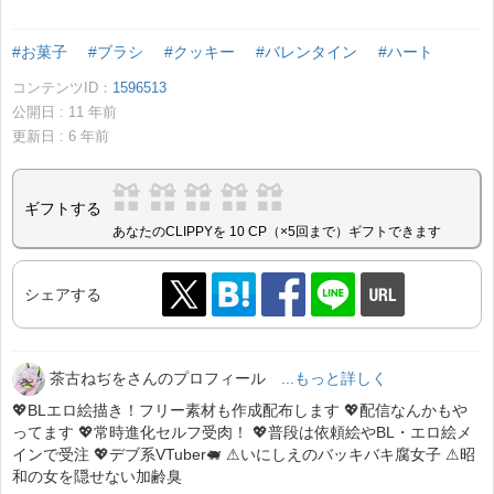
#お菓子
#ブラシ
#クッキー
#バレンタイン
#ハート
コンテンツID：
1596513
公開日 :
11
年前
更新日 :
6
年前
ギフトする
あなたのCLIPPYを 10 CP（×5回まで）ギフトできます
シェアする
茶古ねぢをさんのプロフィール
...もっと詳しく
💖BLエロ絵描き！フリー素材も作成配布します 💖配信なんかもや
ってます 💖常時進化セルフ受肉！ 💖普段は依頼絵やBL・エロ絵メ
インで受注 💖デブ系VTuber🐖 ⚠いにしえのバッキバキ腐女子 ⚠昭
和の女を隠せない加齢臭