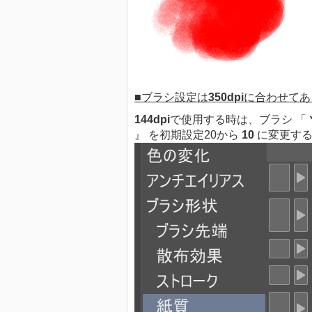
■ブラシ設定は
350dpi
に合わせてあ
144dpi
で使用する時は、ブラシ 「
』 を初期設定20から
10
に変更する