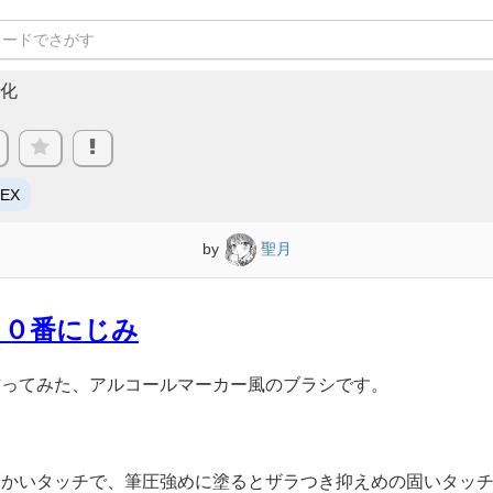
化
/EX
by
聖月
 ０番にじみ
作ってみた、アルコールマーカー風のブラシです。
らかいタッチで、筆圧強めに塗るとザラつき抑えめの固いタッ