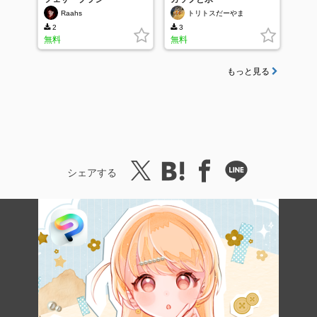
Raahs
トリトスだーやま
2
3
無料
無料
もっと見る
シェアする