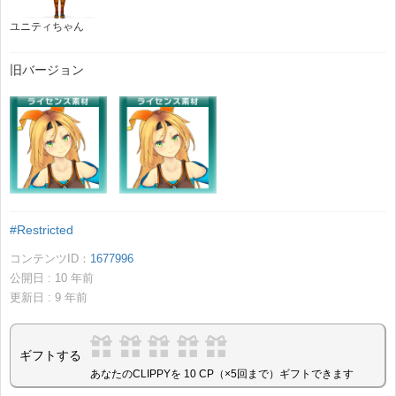
ユニティちゃん
旧バージョン
#Restricted
コンテンツID：
1677996
公開日 :
10
年前
更新日 :
9
年前
ギフトする
あなたのCLIPPYを 10 CP（×5回まで）ギフトできます