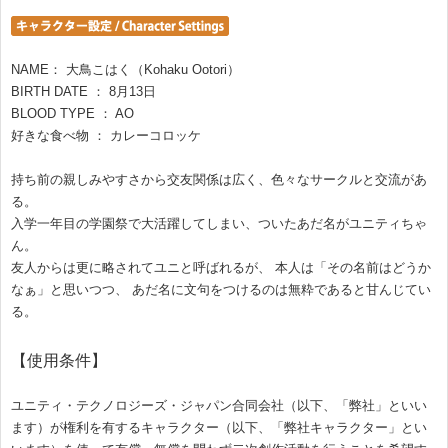
NAME： 大鳥こはく（Kohaku Ootori）
BIRTH DATE ： 8月13日
BLOOD TYPE ： AO
好きな食べ物 ： カレーコロッケ
持ち前の親しみやすさから交友関係は広く、色々なサークルと交流があ
る。
入学一年目の学園祭で大活躍してしまい、ついたあだ名がユニティちゃ
ん。
友人からは更に略されてユニと呼ばれるが、 本人は「その名前はどうか
なぁ」と思いつつ、 あだ名に文句をつけるのは無粋であると甘んじてい
る。
【使用条件】
ユニティ・テクノロジーズ・ジャパン合同会社（以下、「弊社」といい
ます）が権利を有するキャラクター（以下、「弊社キャラクター」とい