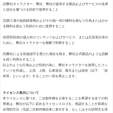
(2)弊社キャラクター、弊社、弊社が提供する製品およびサービスの名誉
と品位を傷つける目的で使用すること
(3)第三者の知的財産権およびその他一切の権利を損なう行為またはかか
る権利を損なう目的のために使用すること
(4)営利目的の成人向けコンテンツおよびサービス、または広告宣伝等の
ために、弊社キャラクターを無断で利用すること
(5)弊社による別途認可を受けた場合を除き、弊社公式製品のような誤解
を招く利用をすること
以上のような行為および目的の為に、弊社キャラクターを使用したコン
テンツを作成し、上演、上映、公衆送信、展示または頒布（以下、「頒
布等」といいます）することの一切を禁止します。
ライセンス表示について
本ライセンスに基づき、二次創作物を公表することを希望する全ての利
用者は、弊社が以下に定めるライセンスロゴを、視認することが容易な
合理的方法（当該二次創作物自体に表示する、もしくはその説明文を添