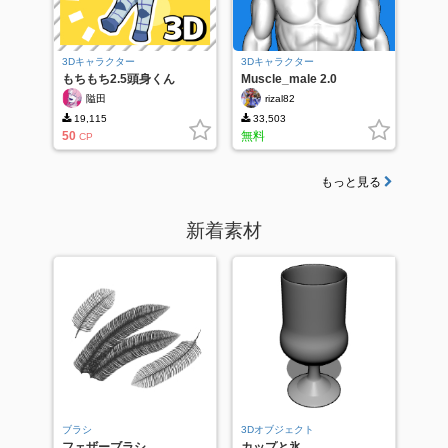
3Dキャラクター
3Dキャラクター
もちもち2.5頭身くん
Muscle_male 2.0
隘田
rizal82
19,115
33,503
50
無料
CP
もっと見る
新着素材
ブラシ
3Dオブジェクト
フェザーブラシ
カップと氷