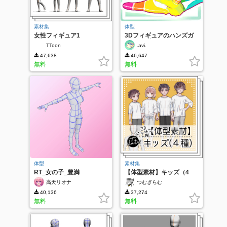
素材集
体型
女性フィギュア1
3Dフィギュアのハンズガ
イドが更新されました
TToon
.avi.
47,638
46,647
無料
無料
体型
素材集
RT_女の子_豊満
【体型素材】キッズ（4
種）
高天リオナ
つむぎらむ
40,136
37,274
無料
無料