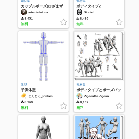
素材集
素材集
カップルポーズ(ひざまず
ボディタイプ2
いて立っている)
artemis-laluna
Sihdiel
8,451
8,439
無料
無料
体型
素材集
子供体型
ボディタイプとポーズパッ
ク2
とんとろ_tontoro
PigeonthePigeon
8,360
8,149
無料
無料