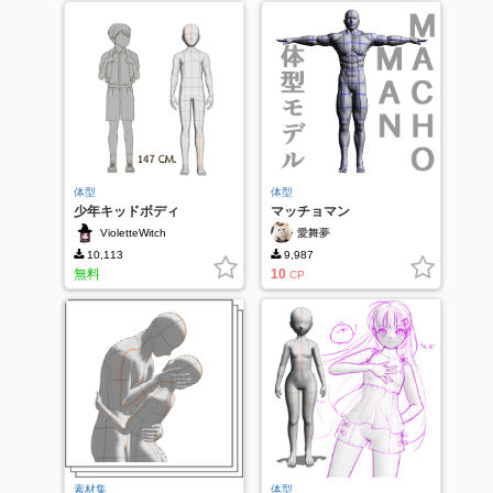
体型
体型
少年キッドボディ
マッチョマン
VioletteWitch
愛舞夢
10,113
9,987
無料
10
CP
素材集
体型