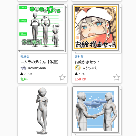
素材集
素材集
ニムラの弟くん【体型】
お絵かきセット
invisibleyoiko
ふうちゃ丸
7,996
7,760
無料
150
CP