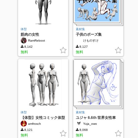
体型
素材集
筋肉の女性
子供のポーズ集
RamReboot
けものすけ
8,142
8,127
無料
無料
体型
素材集
【体型】女性コミック体型
ユジャ 6.6th 世界女性車
amfrosch
Yuja_owo
8,121
8,068
無料
無料