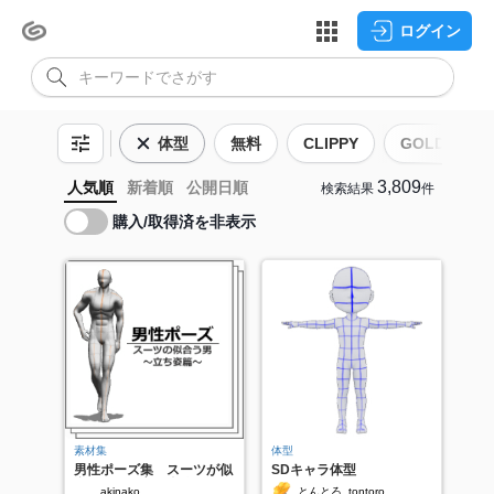
ログイン
体型
無料
CLIPPY
GOLD
3,809
人気順
新着順
公開日順
検索結果
件
購入/取得済を非表示
素材集
体型
男性ポーズ集 スーツが似
SDキャラ体型
合う男 ～立ち姿篇～
akinako
とんとろ_tontoro