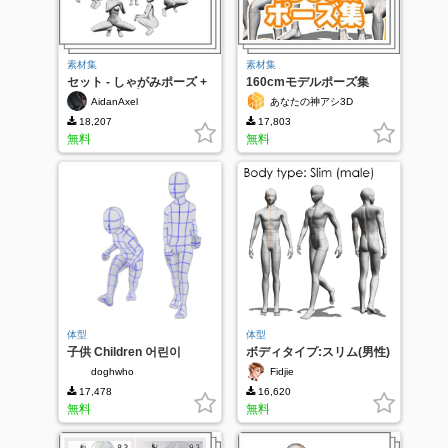
素材集
素材集
セット - しゃがみポーズ +
160cmモデルポーズ集
ボディタイプ
AidanAxel
あなたの神アシ3D
18,207
17,803
無料
無料
体型
体型
子供 Children 어린이
ボディタイプ:スリム(男性)
doghwho
Fidjie
17,478
16,620
無料
無料