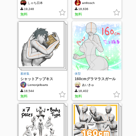
頭身
しゃち日本
amfrosch
19,248
18,636
無料
無料
素材集
体型
シャットアップキス
160cmグラマラスガール
体型
Lemonjelloarts
あいきゅ
18,544
18,402
無料
無料