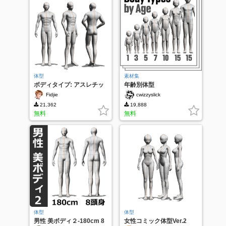
体型
素材集
ボディタイプ: アスレチッ
年齢別体型
ク (男性)
Fidjie
cwizzyslick
21,362
19,888
無料
無料
体型
体型
男性 美ボディ２-180cm 8
女性コミック体型Ver.2