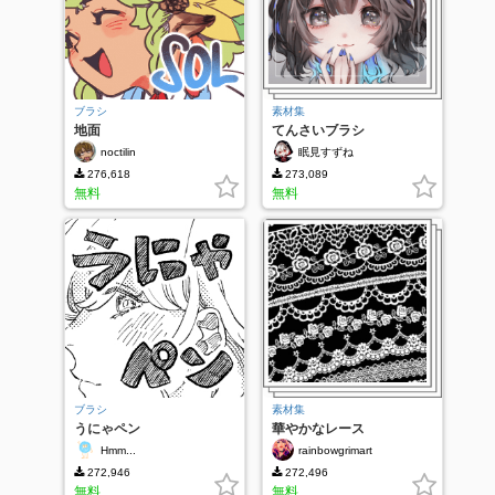
ブラシ
素材集
地面
てんさいブラシ
noctilin
眠見すずね
276,618
273,089
無料
無料
ブラシ
素材集
うにゃペン
華やかなレース
Hmm...
rainbowgrimart
272,946
272,496
無料
無料