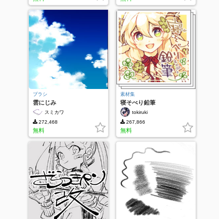
ブラシ
素材集
雲にじみ
寝そべり鉛筆
スミカワ
tokiruki
272,468
267,866
無料
無料