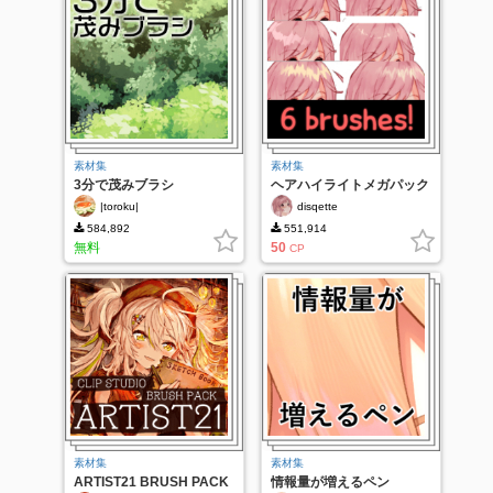
素材集
素材集
3分で茂みブラシ
ヘアハイライトメガパック
|toroku|
disqette
584,892
551,914
無料
50
CP
素材集
素材集
ARTIST21 BRUSH PACK
情報量が増えるペン