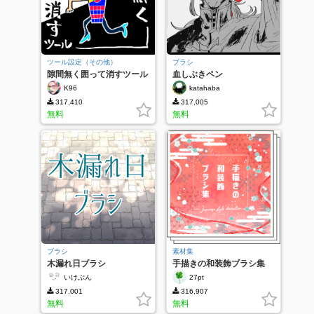
ツール設定（その他）
ブラシ
隙間無く囲って消すツール
血しぶきペン
K96
katahaba
317,410
317,005
無料
無料
ブラシ
素材集
木漏れ日ブラシ
手描きの和装飾ブラシ集
いけぶん
27pt
317,001
316,907
無料
無料