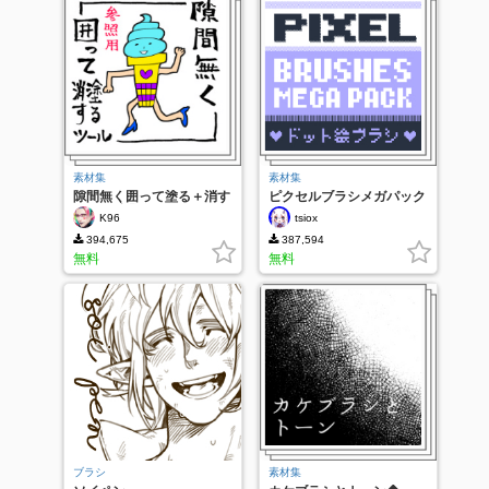
素材集
素材集
隙間無く囲って塗る＋消す
ピクセルブラシメガパック
ツール 参照レイヤー用
K96
tsiox
394,675
387,594
無料
無料
ブラシ
素材集