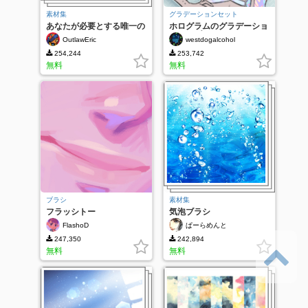
素材集
グラデーションセット
あなたが必要とする唯一の
ホログラムのグラデーショ
視点グリッド!
ンマップセット
OutlawEric
westdogalcohol
254,244
253,742
無料
無料
ブラシ
素材集
フラッシトー
気泡ブラシ
FlashoD
ぱーらめんと
247,350
242,894
無料
無料