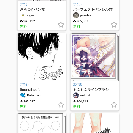
ブラシ
ブラシ
ざらつきペン改
パーフェクトペンシル(チ
ルトサポート付き)
mgtttttt
postdes
267,132
265,867
無料
無料
ブラシ
素材集
6pencil-soft
もふもふラインブラシ
Rollermets
tokiruki
265,587
264,713
無料
無料