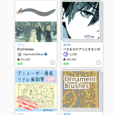
ブラシ
素材集
DryClumps
ベタをカケアミにするリボ
ンブラシなど
◆
ClipStudioOfficial
もの区
331,303
330,436
無料
無料
ブラシ
素材集