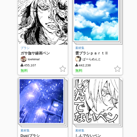
ブラシ
素材集
ガサ伽サ線画ペン
雲ブラシｐａｒｔⅡ
toekimal
ぱーらめんと
455,107
442,238
無料
無料
素材集
素材集
Dustブラシ
しんでないペン