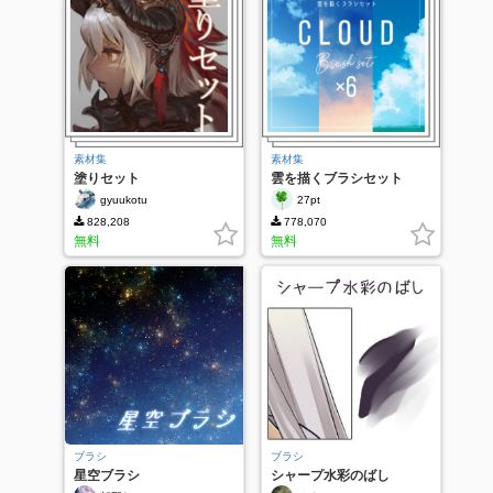
素材集
素材集
塗りセット
雲を描くブラシセット
gyuukotu
27pt
828,208
778,070
無料
無料
ブラシ
ブラシ
星空ブラシ
シャープ水彩のばし