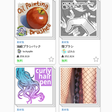
素材集
素材集
油絵ブラシパック
指ブラシ
luckyqilin
ぱみお
359,919
352,824
無料
無料
素材集
素材集