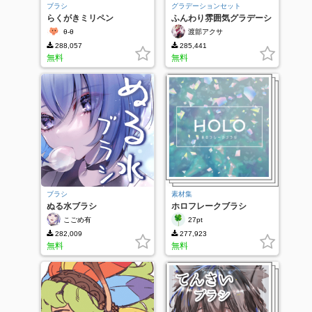
ブラシ
グラデーションセット
らくがきミリペン
ふんわり雰囲気グラデーシ
ョン
θ-θ
渡部アクサ
288,057
285,441
無料
無料
ブラシ
素材集
ぬる水ブラシ
ホロフレークブラシ
こごめ有
27pt
282,009
277,923
無料
無料