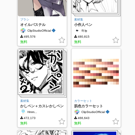
ブラシ
素材集
オイルパステル
小作人ペン
◆
ClipStudioOfficial
하농
495,576
480,815
無料
無料
素材集
カラーセット
かしペン＋カスレかしペン
肌色カラーセット
◆
Hmm...
ClipStudioOfficial
472,173
466,643
無料
無料