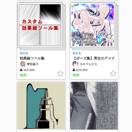
素材集
素材集
効果線ツール集
【ポーズ集】男女のアイド
ルポーズ150SET【Ver.2】
摩耶薫子
ヨネマルチカ
315,592
315,503
無料
無料