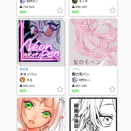
朝野れい
るく＠
734,622
698,105
無料
無料
素材集
ブラシ
ネオンペン
髪の毛ペン
爪瓜
朝野れい
681,413
667,183
無料
無料