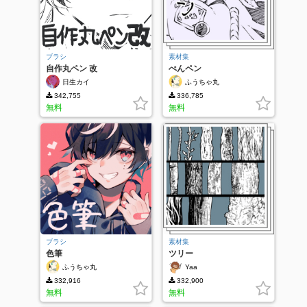
ブラシ
素材集
自作丸ペン 改
ぺんペン
日生カイ
ふうちゃ丸
342,755
336,785
無料
無料
ブラシ
素材集
色筆
ツリー
ふうちゃ丸
Yaa
332,916
332,900
無料
無料