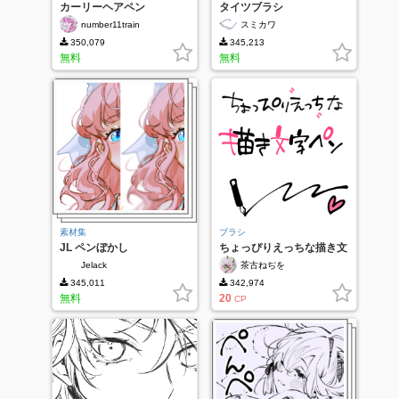
カーリーヘアペン
タイツブラシ
number11train
スミカワ
350,079
345,213
無料
無料
素材集
ブラシ
JL ペンぼかし
ちょっぴりえっちな描き文
字ペン
Jelack
茶古ねぢを
345,011
342,974
無料
20
CP