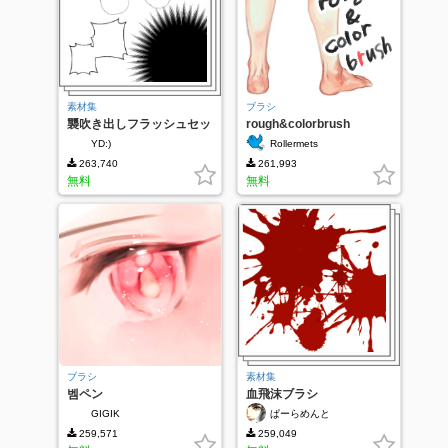
素材集
ブラシ
襲吹き出しフラッシュセッ
rough&colorbrush
ト
YD:)
Rollermets
263,740
261,993
無料
無料
ブラシ
素材集
벰ペン
血飛沫ブラシ
GIGIK
ぱーらめんと
259,571
259,049