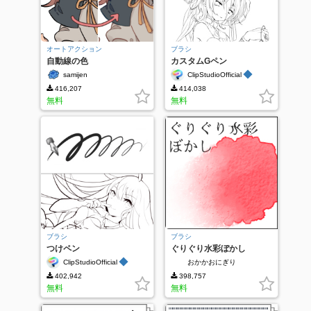
オートアクション
ブラシ
自動線の色
カスタムGペン
◆
samijen
ClipStudioOfficial
416,207
414,038
無料
無料
ブラシ
ブラシ
つけペン
ぐりぐり水彩ぼかし
◆
ClipStudioOfficial
おかかおにぎり
402,942
398,757
無料
無料