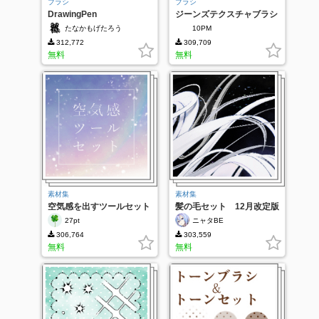
ブラシ
ブラシ
DrawingPen
ジーンズテクスチャブラシ
たなかもげたろう
10PM
312,772
309,709
無料
無料
素材集
素材集
空気感を出すツールセット
髪の毛セット 12月改定版
27pt
ニャタBE
306,764
303,559
無料
無料