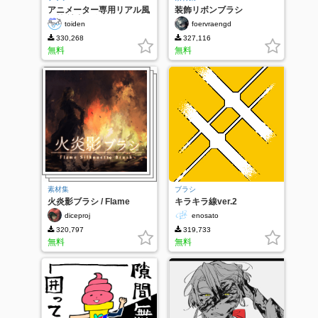
アニメーター専用リアル風
装飾リボンブラシ
鉛筆 社内の人監修版
toiden
foervraengd
330,268
327,116
無料
無料
素材集
ブラシ
火炎影ブラシ / Flame
キラキラ線ver.2
Silhouette Brush
diceproj
enosato
320,797
319,733
無料
無料