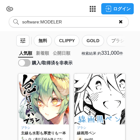
ログイン
無料
CLIPPY
GOLD
ブラシ
331,000
人気順
新着順
公開日順
検索結果
約
件
購入/取得済を非表示
ブラシ
ブラシ
主線も水彩も厚塗りも一本
線画用ペン
でやる怠けものブラシ
白（遺伝子組み換えでな
imo86