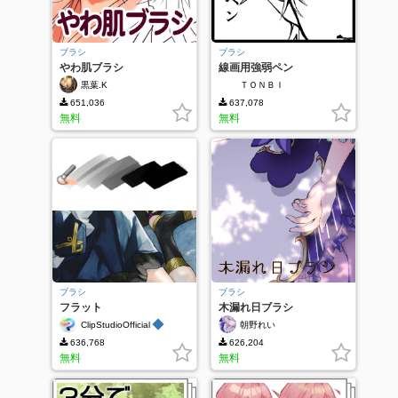
ブラシ
ブラシ
やわ肌ブラシ
線画用強弱ペン
黒葉.K
ＴＯＮＢＩ
651,036
637,078
無料
無料
ブラシ
ブラシ
フラット
木漏れ日ブラシ
◆
ClipStudioOfficial
朝野れい
636,768
626,204
無料
無料