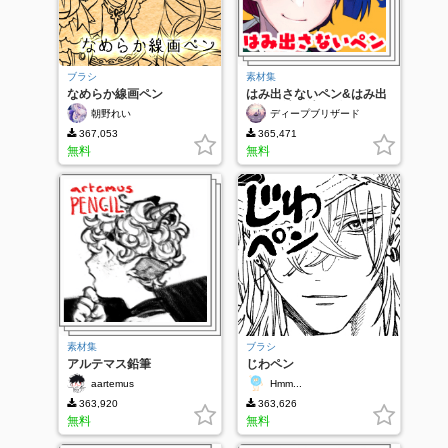
ブラシ
素材集
なめらか線画ペン
はみ出さないペン&はみ出
しだけ消す消しゴム
朝野れい
ディープブリザード
367,053
365,471
無料
無料
素材集
ブラシ
アルテマス鉛筆
じわペン
aartemus
Hmm...
363,920
363,626
無料
無料