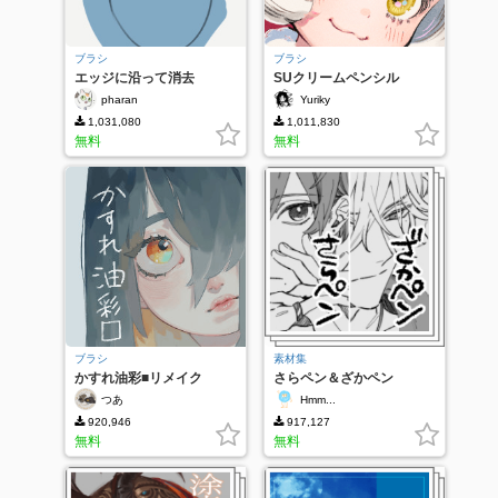
ブラシ
ブラシ
エッジに沿って消去
SUクリームペンシル
pharan
Yuriky
1,031,080
1,011,830
無料
無料
ブラシ
素材集
かすれ油彩■リメイク
さらペン＆ざかペン
つあ
Hmm...
920,946
917,127
無料
無料