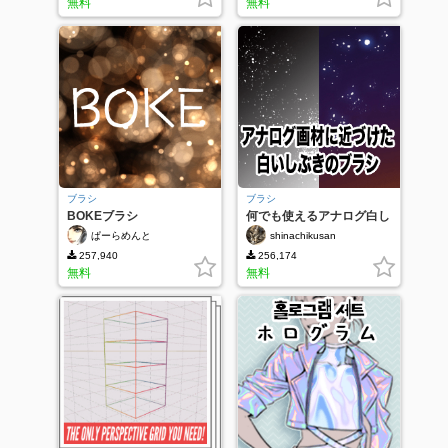
無料
無料
ブラシ
ブラシ
BOKEブラシ
何でも使えるアナログ白し
ぶき
ぱーらめんと
shinachikusan
257,940
256,174
無料
無料