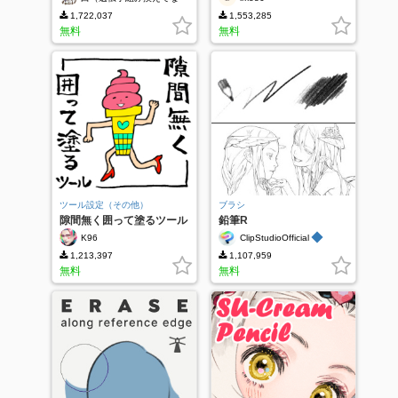
い）
1,722,037
1,553,285
無料
無料
ツール設定（その他）
ブラシ
隙間無く囲って塗るツール
鉛筆R
◆
K96
ClipStudioOfficial
1,213,397
1,107,959
無料
無料