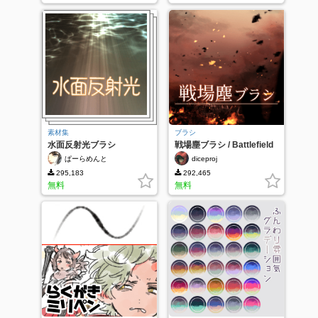
素材集
ブラシ
水面反射光ブラシ
戦場塵ブラシ / Battlefield
Dusts Brush
ぱーらめんと
diceproj
295,183
292,465
無料
無料