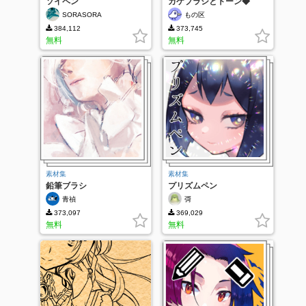
ソイペン
カケブラシとトーン◆
SORASORA
もの区
384,112
373,745
無料
無料
素材集
素材集
鉛筆ブラシ
プリズムペン
青禎
彁
373,097
369,029
無料
無料