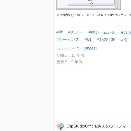
※作例内では、CLIP STUDIO PAINT1.1.0でのメ
#空
#カラー
#横シームレス
#カ
#シームレス
#비
#1523435
#雨
コンテンツID：
1358811
公開日 :
13
年前
更新日 :
9
年前
ClipStudioOfficialさんのプロフィ