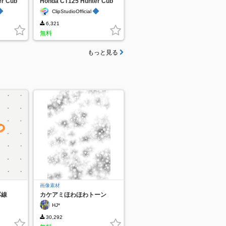
er Cub
Honda CT125 Hunter Cub
Green
◆
◆
ClipStudioOfficial
6,321
無料
もっと見る
画像素材
罫線
カケアミほわほわトーン
HJ*
30,292