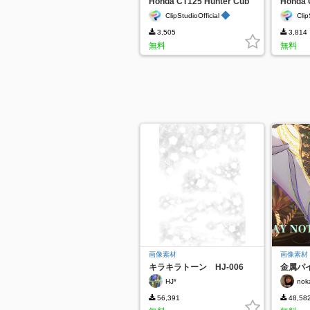
Honda CT125 Hunter Cub
Honda 
◆
ClipStudioOfficial
Clip
3,505
3,814
無料
無料
画像素材
画像素材
キラキラトーン HJ-006
金属パ
HJ*
nok
56,391
48,58