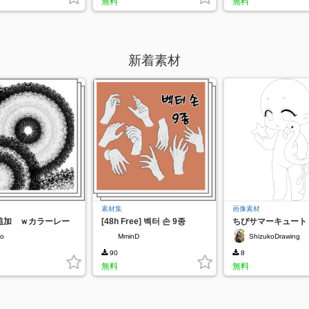
無料
無料
新着素材
素材集
画像素材
追加 ｗカラーレー
[48h Free] 벡터 손 9종
ちびサマーキュート
no
MminD
ShizukoDrawing
90
8
無料
無料