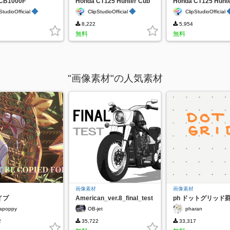
CB1000F
Honda CT125 Hunter Cub
Honda CT125 Hunt
Red
Yellow
◆
◆
StudioOfficial
ClipStudioOfficial
ClipStudioOfficial
8,222
5,954
無料
無料
"画像素材"の人気素材
画像素材
画像素材
イプ
American_ver.8_final_test
ph ドットグリッド
apoppy
OB-jet
pharan
2
35,722
33,317