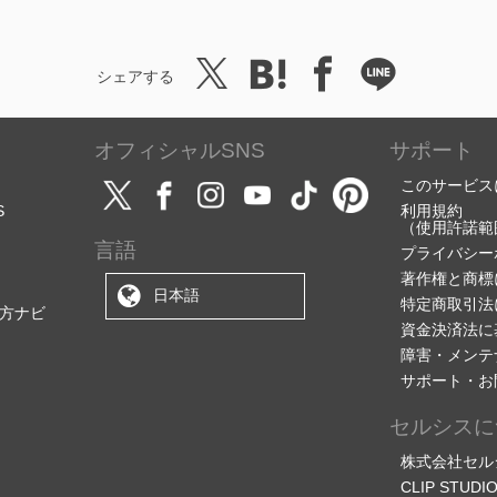
シェアする
オフィシャルSNS
サポート
このサービス
S
利用規約
（使用許諾範
言語
プライバシー
著作権と商標
日本語
特定商取引法
方ナビ
資金決済法に
障害・メンテ
サポート・お
セルシスに
株式会社セル
CLIP STU