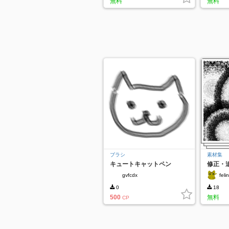
無料
無料
ブラシ
素材集
キュートキャットペン
修正・
ス
gvfcdx
feli
0
18
500
無料
CP