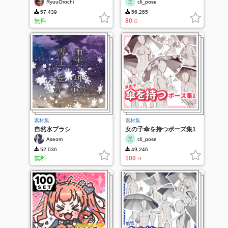
RyuuOrochi
cli_pose
57,439
56,265
無料
80
G
素材集
素材集
自然水ブラシ
女の子傘を持つポーズ集1
Aseom
cli_pose
52,036
49,246
無料
100
G