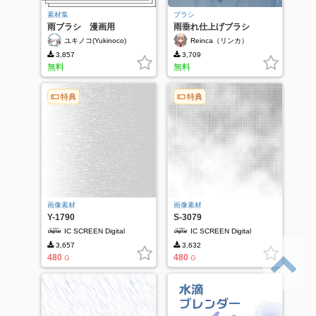
素材集
ブラシ
雨ブラシ 漫画用
雨垂れ仕上げブラシ
ユキノコ(Yukinoco)
Reinca（リンカ）
3,857
3,709
無料
無料
特典
特典
画像素材
画像素材
Y-1790
S-3079
IC SCREEN Digital
IC SCREEN Digital
3,657
3,632
480
480
G
G