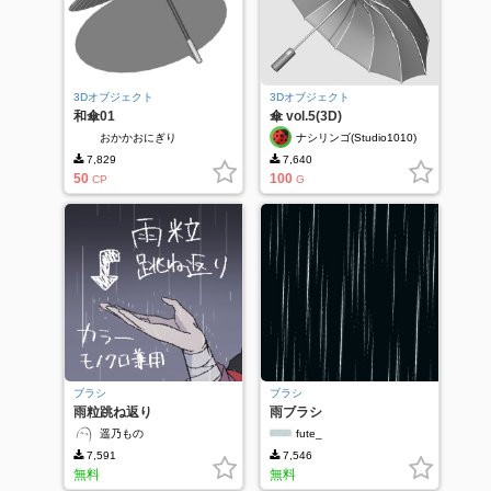
3Dオブジェクト
3Dオブジェクト
和傘01
傘 vol.5(3D)
おかかおにぎり
ナシリンゴ(Studio1010)
7,829
7,640
50
100
CP
G
ブラシ
ブラシ
雨粒跳ね返り
雨ブラシ
遥乃もの
fute_
7,591
7,546
無料
無料