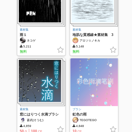
素材集
素材集
雨１
地肌な質感線★素材集 3
種
ネコゲ
アロソ☆ノキカ
5,211
5,148
無料
無料
素材集
ブラシ
窓にはりつく水滴ブラシ
虹色の雨
蒼武(そうむ)
TEGOTEGO
4,859
4,848
50
100
10
G
CP
CP