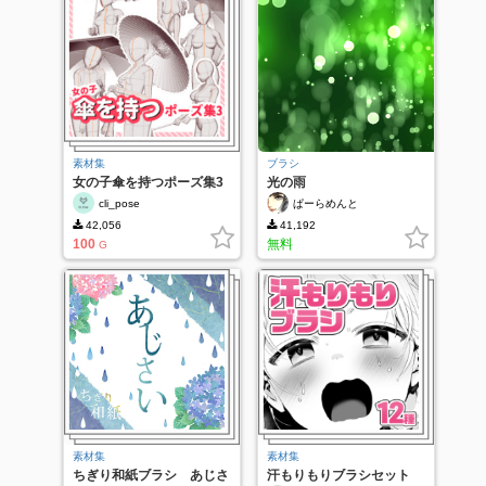
素材集
ブラシ
女の子傘を持つポーズ集3
光の雨
cli_pose
ぱーらめんと
42,056
41,192
100
無料
G
素材集
素材集
ちぎり和紙ブラシ あじさ
汗もりもりブラシセット