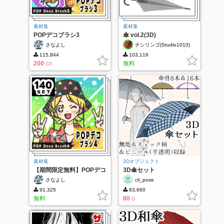
素材集
素材集
POPデコブラシ3
傘 vol.2(3D)
さなよし
ナシリンゴ(Studio1010)
115,844
103,116
200
無料
CP
素材集
3Dオブジェクト
【期間限定無料】POPデコ
3D傘セット
ブラシ4
さなよし
cli_pose
91,325
83,660
無料
80
G