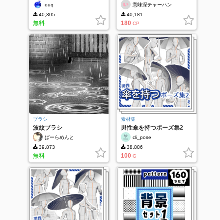
い
euq
意味深チャーハン
40,305
40,181
無料
180
CP
ブラシ
素材集
波紋ブラシ
男性傘を持つポーズ集2
ぱーらめんと
cli_pose
39,873
38,886
無料
100
G