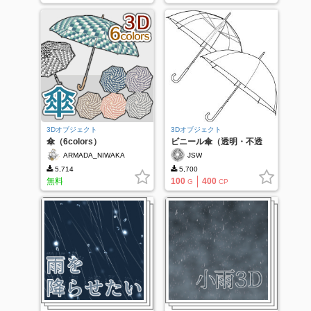
3Dオブジェクト
3Dオブジェクト
傘（6colors）
ビニール傘（透明・不透
明）
ARMADA_NIWAKA
JSW
5,714
5,700
無料
100
400
G
CP