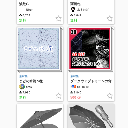
波紋G
雨跳ね
Nikur
あすわど
8,202
8,047
無料
無料
素材集
素材集
まどの水滴 5種
ダークウェブトゥーンの背
景
hmy.
sk_sk_sk
7,985
7,846
無料
500
CP