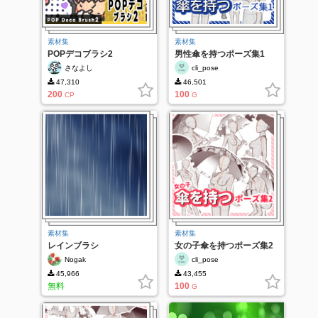
素材集
素材集
POPデコブラシ2
男性傘を持つポーズ集1
さなよし
cli_pose
47,310
46,501
200
100
CP
G
素材集
素材集
レインブラシ
女の子傘を持つポーズ集2
Nogak
cli_pose
45,966
43,455
無料
100
G