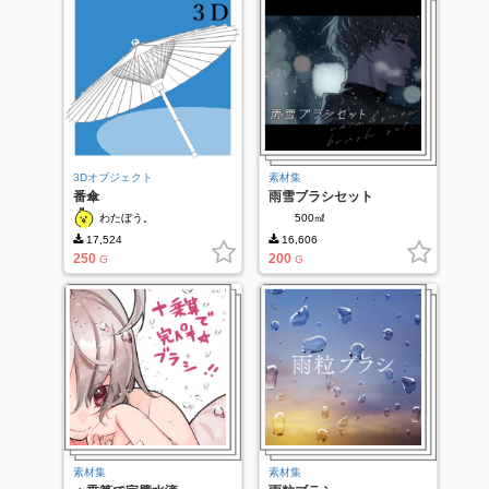
3Dオブジェクト
素材集
番傘
雨雪ブラシセット
わたぼう。
500㎖
17,524
16,606
250
200
G
G
素材集
素材集