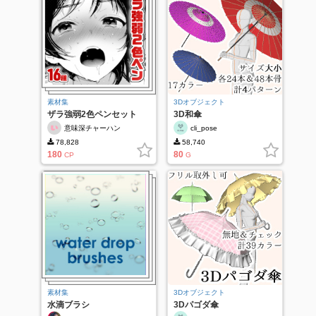
素材集
3Dオブジェクト
ザラ強弱2色ペンセット
3D和傘
意味深チャーハン
cli_pose
78,828
58,740
180
80
CP
G
素材集
3Dオブジェクト
水滴ブラシ
3Dパゴダ傘