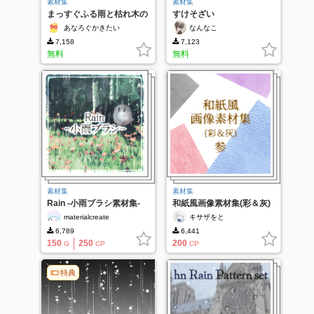
素材集
素材集
まっすぐふる雨と枯れ木の
すけそざい
影
あなろぐかきたい
なんなこ
7,158
7,123
無料
無料
素材集
素材集
Rain -小雨ブラシ素材集-
和紙風画像素材集(彩＆灰)
参
materialcreate
キサザをと
6,789
6,441
150
250
200
G
CP
CP
特典