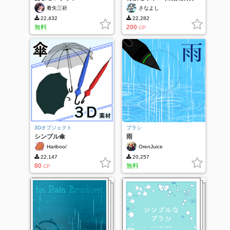
肴矢三祈
さなよし
22,432
22,282
無料
200
CP
3Dオブジェクト
ブラシ
シンプル傘
雨
Hariboo/
OrenJuice
22,147
20,257
80
無料
CP