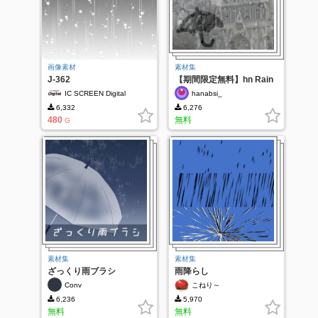
画像素材
素材集
J-362
【期間限定無料】hn Rain
Pattern set
IC SCREEN Digital
hanabsi_
6,332
6,276
480
無料
G
素材集
素材集
ざっくり雨ブラシ
雨降らし
Conv
こねり～
6,236
5,970
無料
無料