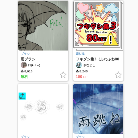
ブラシ
素材集
雨ブラシ
フキダシ集3（ふわふわ80
種類）
凹(kubo)
さなよし
8,616
8,240
無料
100
CP
ブラシ
ブラシ