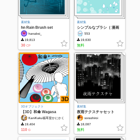
素材集
素材集
hn Rain Brush set
シンプルなブラシ｛ 漫画
ＯＫ ｝
hanabsi_
553
19,813
19,630
30
無料
CP
3Dオブジェクト
素材集
【3D】和傘 Wagasa
夜雨テクスチャセット
jp_umbrella ver.1.2 ペイ
KaniKaku福耳堂かにかく
sorashiroi
ント可能
19,404
18,087
110
無料
G