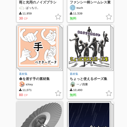
雨と光用のノイズブラシ
ファンシー柄シームレス素
【9種類】
材
ぱっちり。
truch
11,959
11,539
30
無料
CP
素材集
素材集
傘を差す手の素材集
ちょっと使えるポーズ集
vol.6
ichixy
一ノ四乗
11,071
10,460
80
無料
CP