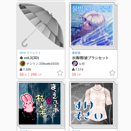
3Dオブジェクト
素材集
傘 vol.3(3D)
水滴/雨/波ブラシセット
ナシリンゴ(Studio1010)
노린
7,336
7,174
50
250
10
G
CP
CP