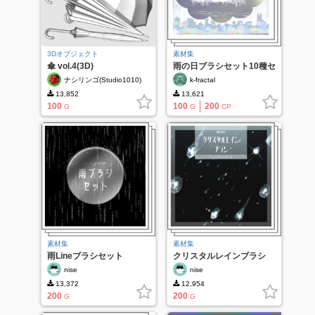
3Dオブジェクト
素材集
傘 vol.4(3D)
雨の日ブラシセット10種セ
ット
ナシリンゴ(Studio1010)
k-fractal
13,852
13,621
100
100
200
G
G
CP
素材集
素材集
雨Lineブラシセット
クリスタルレインブラシ
nise
nise
13,372
12,954
200
200
G
G