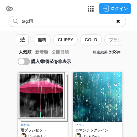
ログイン
無料
CLIPPY
GOLD
ブラシ
568
人気順
新着順
公開日順
検索結果
件
購入/取得済を非表示
素材集
ブラシ
雨ブラシセット
ロマンチックレイン
ぱーらめんと
ぱーらめんと