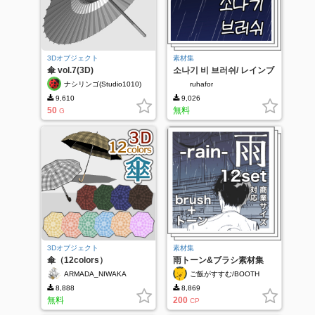
3Dオブジェクト
素材集
傘 vol.7(3D)
소나기 비 브러쉬/ レインブ
ラシ
ナシリンゴ(Studio1010)
ruhafor
9,610
9,026
50
無料
G
3Dオブジェクト
素材集
傘（12colors）
雨トーン&ブラシ素材集
ARMADA_NIWAKA
ご飯がすすむ/BOOTH
8,888
8,869
無料
200
CP