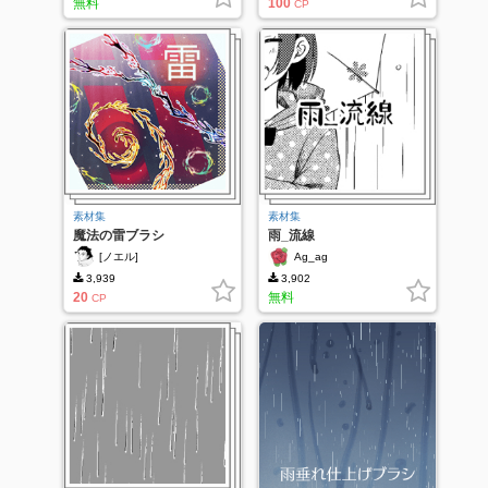
無料
100
CP
素材集
素材集
魔法の雷ブラシ
雨_流線
[ノエル]
Ag_ag
3,939
3,902
20
無料
CP