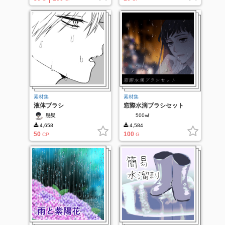
素材集
素材集
液体ブラシ
窓際水滴ブラシセット
懸疑
500㎖
4,658
4,584
50
100
CP
G