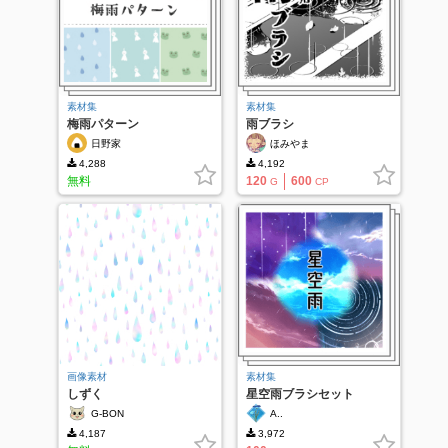
素材集
素材集
梅雨パターン
雨ブラシ
日野家
ほみやま
4,288
4,192
無料
120
600
G
CP
画像素材
素材集
しずく
星空雨ブラシセット
G-BON
A..
4,187
3,972