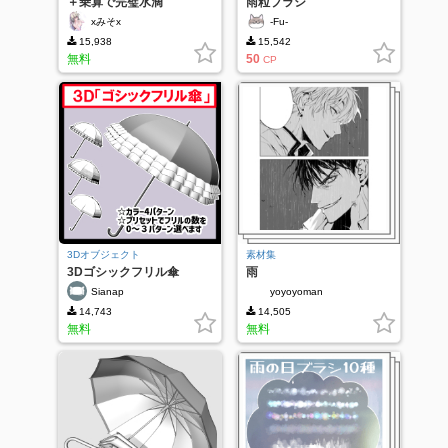
＋乗算で完璧水滴
雨粒ブラシ
xみそx
-Fu-
15,938
15,542
無料
50
CP
3Dオブジェクト
素材集
3Dゴシックフリル傘
雨
Sianap
yoyoyoman
14,743
14,505
無料
無料