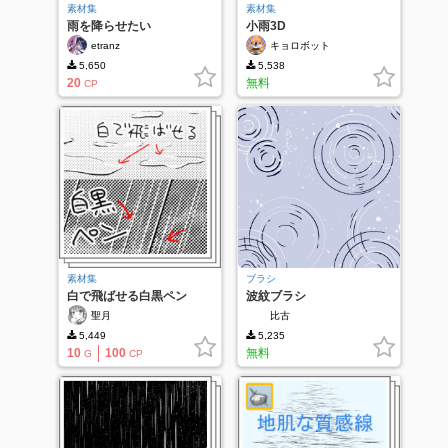
素材集
素材集
雨を降らせたい
小雨3D
etranz
キョロボット
5,650
5,538
20
無料
CP
素材集
ブラシ
白で飛ばせる白黒ペン
波紋ブラシ
聖月
比古
5,449
5,235
10
100
無料
G
CP