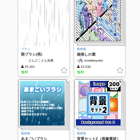
ブラシ
素材集
雨ブラシ(再)
箱推しの素
どんどこどん先輩
invisibleyoiko
25,301
23,530
無料
無料
素材集
素材集
あまごいブラシ
背景セット2（画像素材）