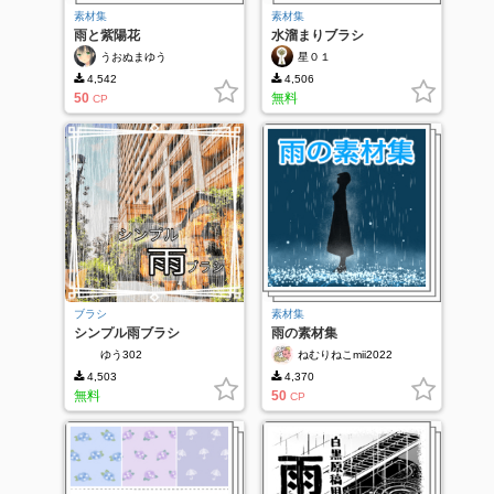
素材集
素材集
雨と紫陽花
水溜まりブラシ
うおぬまゆう
星０１
4,542
4,506
50
無料
CP
ブラシ
素材集
シンプル雨ブラシ
雨の素材集
ゆう302
ねむりねこmii2022
4,503
4,370
無料
50
CP