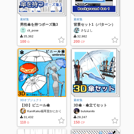
素材集
素材集
男性傘を持つポーズ集3
背景セット1（パターン）
cli_pose
さなよし
35,362
32,982
100
200
G
CP
3Dオブジェクト
素材集
【3D】ビニール傘
3D傘・傘立てセット
_umbrella Ver.1.2 ※３D
KaniKaku福耳堂かにかく
bulukanilo
ペイント可能
31,432
29,247
110
150
G
CP