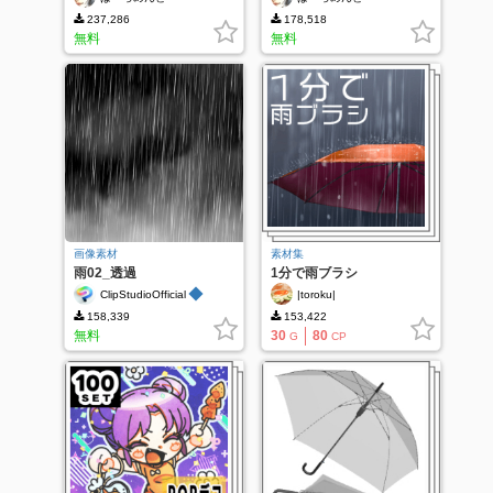
237,286
178,518
無料
無料
画像素材
素材集
雨02_透過
1分で雨ブラシ
◆
ClipStudioOfficial
|toroku|
158,339
153,422
無料
30
80
G
CP