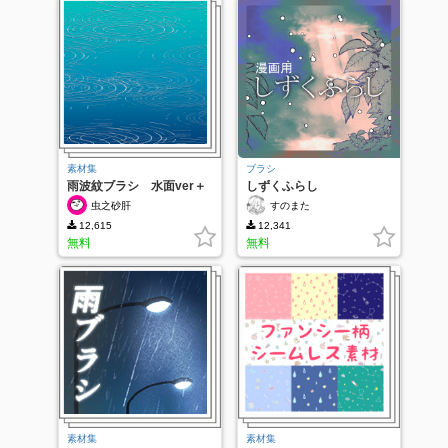
素材集
ブラシ
雨波紋ブラシ 水面ver＋
しずくふらし
おまけ
虫之砂肝
すのまた
12,615
12,341
無料
無料
素材集
素材集