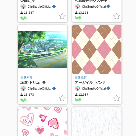
公園1_夕
和紙暖色テクスチャ
_PA0010
◆
◆
ClipStudioOfficial
ClipStudioOfficial
13,287
13,178
無料
無料
画像素材
画像素材
坂道-下り坂_昼
アーガイル_ピンク
◆
◆
ClipStudioOfficial
ClipStudioOfficial
13,173
12,937
無料
無料