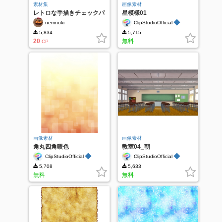
素材集
画像素材
レトロな手描きチェックパ
星模様01
ターン
◆
nemnoki
ClipStudioOfficial
5,834
5,715
20
無料
CP
画像素材
画像素材
角丸四角暖色
教室04_朝
◆
◆
ClipStudioOfficial
ClipStudioOfficial
5,708
5,633
無料
無料