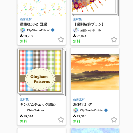
画像素材
素材集
星模様03-2_透過
【過剰装飾ブラシ】
◆
ClipStudioOfficial
金熊ハイボール
23,709
22,924
無料
無料
素材集
画像素材
ギンガムチェック詰め
海(砂浜)_夕
◆
ChiruSakura
ClipStudioOfficial
19,514
19,318
無料
無料