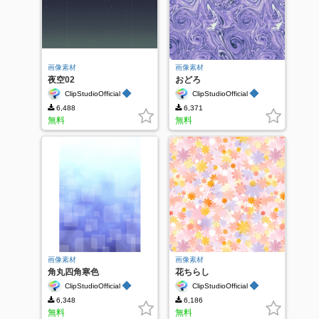
画像素材
画像素材
夜空02
おどろ
◆
◆
ClipStudioOfficial
ClipStudioOfficial
6,488
6,371
無料
無料
画像素材
画像素材
角丸四角寒色
花ちらし
◆
◆
ClipStudioOfficial
ClipStudioOfficial
6,348
6,186
無料
無料