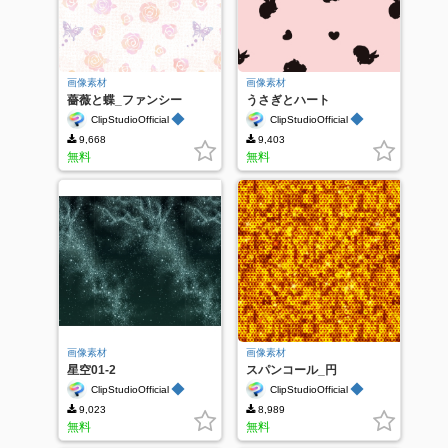
画像素材
画像素材
薔薇と蝶_ファンシー
うさぎとハート
◆
◆
ClipStudioOfficial
ClipStudioOfficial
9,668
9,403
無料
無料
画像素材
画像素材
星空01-2
スパンコール_円
◆
◆
ClipStudioOfficial
ClipStudioOfficial
9,023
8,989
無料
無料