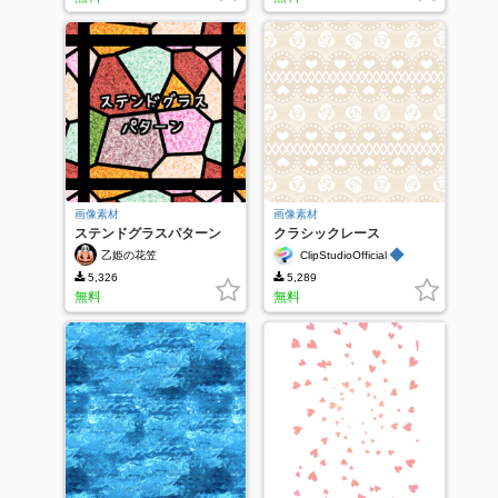
画像素材
画像素材
ステンドグラスパターン
クラシックレース
◆
乙姫の花笠
ClipStudioOfficial
5,326
5,289
無料
無料