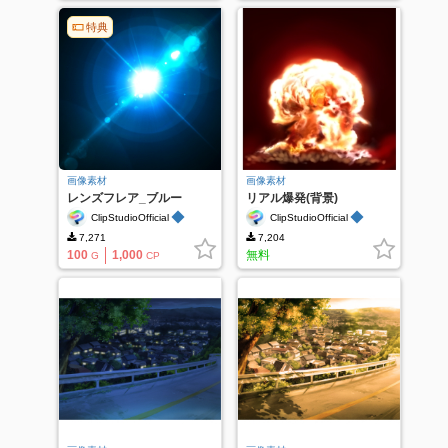
特典
画像素材
画像素材
レンズフレア_ブルー
リアル爆発(背景)
_PA0111
◆
◆
ClipStudioOfficial
ClipStudioOfficial
7,271
7,204
100
1,000
無料
G
CP