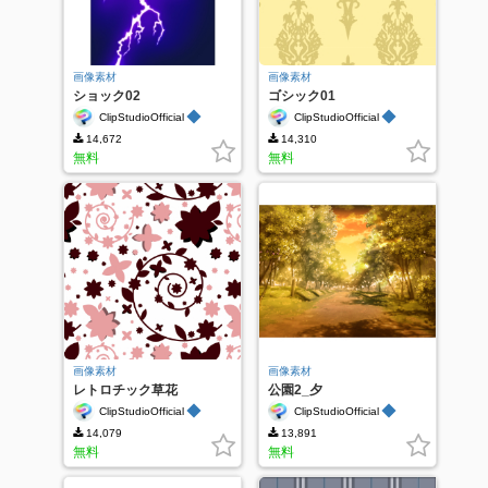
画像素材
画像素材
ショック02
ゴシック01
◆
◆
ClipStudioOfficial
ClipStudioOfficial
14,672
14,310
無料
無料
画像素材
画像素材
レトロチック草花
公園2_夕
◆
◆
ClipStudioOfficial
ClipStudioOfficial
14,079
13,891
無料
無料