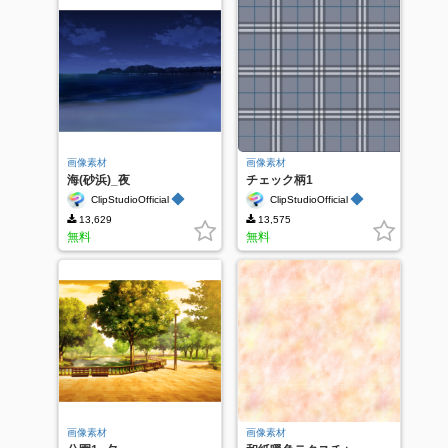
画像素材
画像素材
海(砂浜)_夜
チェック柄1
◆
◆
ClipStudioOfficial
ClipStudioOfficial
13,629
13,575
無料
無料
画像素材
画像素材