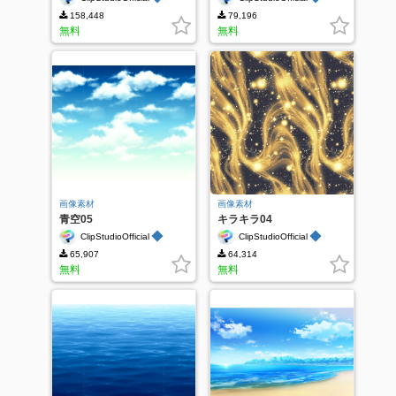
158,448
79,196
無料
無料
画像素材
画像素材
青空05
キラキラ04
◆
◆
ClipStudioOfficial
ClipStudioOfficial
65,907
64,314
無料
無料