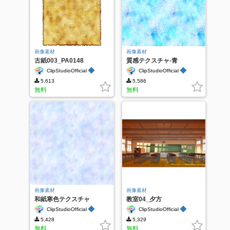
画像素材
画像素材
古紙003_PA0148
質感テクスチャ-青
◆
◆
ClipStudioOfficial
ClipStudioOfficial
5,613
5,586
無料
無料
画像素材
画像素材
和紙寒色テクスチャ
教室04_夕方
_PA0011
◆
◆
ClipStudioOfficial
ClipStudioOfficial
5,428
5,329
無料
無料