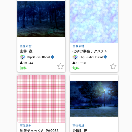
画像素材
画像素材
山林_夜
ぼやけ寒色テクスチャ
_PA0009
◆
◆
ClipStudioOfficial
ClipStudioOfficial
19,244
18,210
無料
無料
画像素材
画像素材
制服チェックA_PA0053
公園1_夜