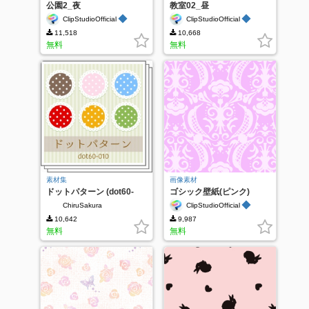
公園2_夜
教室02_昼
◆
◆
ClipStudioOfficial
ClipStudioOfficial
11,518
10,668
無料
無料
素材集
画像素材
ドットパターン (dot60-
ゴシック壁紙(ピンク)
010)
◆
ChiruSakura
ClipStudioOfficial
10,642
9,987
無料
無料