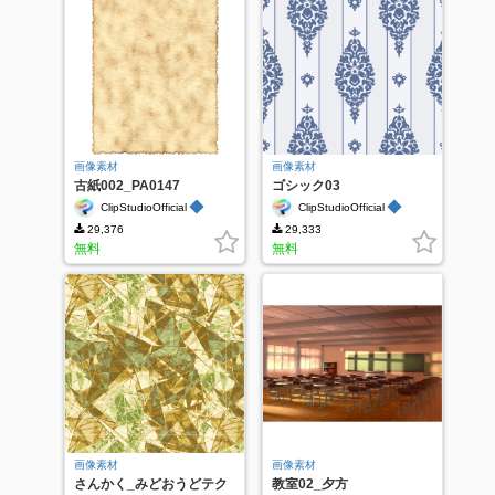
画像素材
画像素材
古紙002_PA0147
ゴシック03
◆
◆
ClipStudioOfficial
ClipStudioOfficial
29,376
29,333
無料
無料
画像素材
画像素材
さんかく_みどおうどテク
教室02_夕方