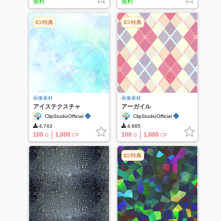
無料
無料
特典
特典
画像素材
画像素材
アイステクスチャ
アーガイル
02_PA0079
◆
◆
ClipStudioOfficial
ClipStudioOfficial
4,743
4,685
100
1,000
100
1,000
G
CP
G
CP
特典