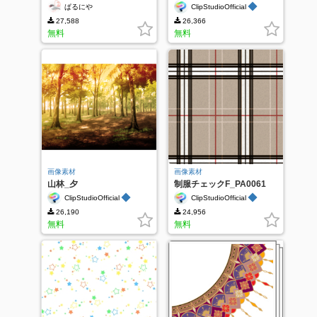
スチャ
◆
ぱるにや
ClipStudioOfficial
27,588
26,366
無料
無料
画像素材
画像素材
山林_夕
制服チェックF_PA0061
◆
◆
ClipStudioOfficial
ClipStudioOfficial
26,190
24,956
無料
無料