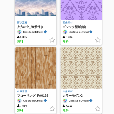
画像素材
画像素材
夕方の空_遠景付き
ゴシック壁紙(紫)
◆
◆
ClipStudioOfficial
ClipStudioOfficial
8,305
8,284
無料
無料
画像素材
画像素材
フローリング_PA0192
カラーモダン2
◆
◆
ClipStudioOfficial
ClipStudioOfficial
7,560
7,319
無料
無料