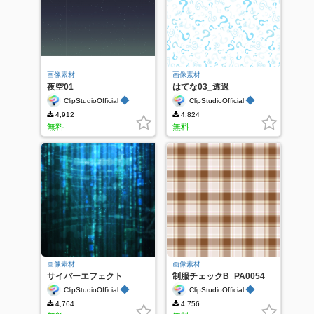
画像素材
画像素材
夜空01
はてな03_透過
◆
◆
ClipStudioOfficial
ClipStudioOfficial
4,912
4,824
無料
無料
画像素材
画像素材
サイバーエフェクト
制服チェックB_PA0054
01_PA0155
◆
◆
ClipStudioOfficial
ClipStudioOfficial
4,764
4,756