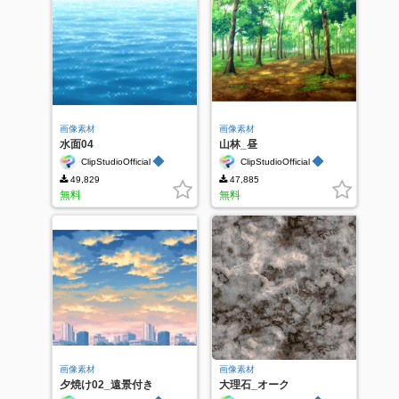
画像素材
画像素材
水面04
山林_昼
◆
◆
ClipStudioOfficial
ClipStudioOfficial
49,829
47,885
無料
無料
画像素材
画像素材
夕焼け02_遠景付き
大理石_オーク