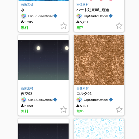
画像素材
画像素材
水
ハート効果08_透過
◆
◆
ClipStudioOfficial
ClipStudioOfficial
5,285
5,261
無料
無料
画像素材
画像素材
夜空03
コルク01
◆
◆
ClipStudioOfficial
ClipStudioOfficial
5,059
5,021
無料
無料