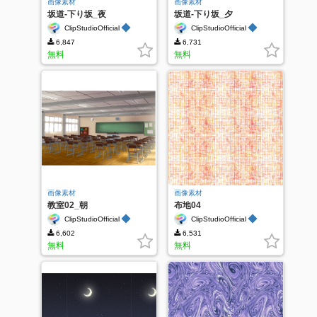
画像素材
画像素材
坂道-下り坂_夜
坂道-下り坂_夕
◆
◆
ClipStudioOfficial
ClipStudioOfficial
6,847
6,731
無料
無料
画像素材
画像素材
教室02_朝
布地04
◆
◆
ClipStudioOfficial
ClipStudioOfficial
6,602
6,531
無料
無料