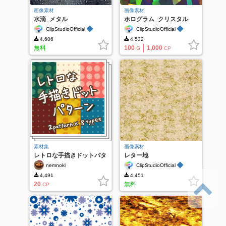
画像素材
画像素材
水滴_メタル
ホログラム_クリスタル
_PA0105
◆
◆
ClipStudioOfficial
ClipStudioOfficial
4,606
4,532
無料
100
1,000
G
CP
素材集
画像素材
レトロな手描きドットパタ
レター地
ーン
◆
nemnoki
ClipStudioOfficial
4,491
4,451
20
無料
CP