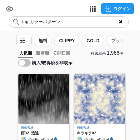
ログイン
無料
CLIPPY
GOLD
ブラシ
1,966
人気順
新着順
公開日順
検索結果
件
購入/取得済を非表示
画像素材
画像素材
雨02_透過
キラキラ02
◆
◆
ClipStudioOfficial
ClipStudioOfficial