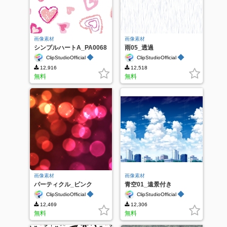
画像素材
画像素材
シンプルハートA_PA0068
雨05_透過
◆
◆
ClipStudioOfficial
ClipStudioOfficial
12,916
12,518
無料
無料
画像素材
画像素材
パーティクル_ピンク
青空01_遠景付き
_PA0158
◆
◆
ClipStudioOfficial
ClipStudioOfficial
12,469
12,306
無料
無料