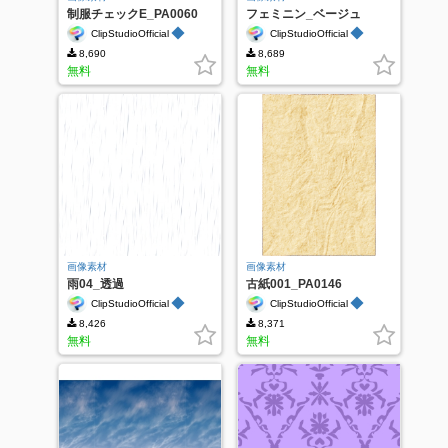
制服チェックE_PA0060
フェミニン_ベージュ
◆
◆
ClipStudioOfficial
ClipStudioOfficial
8,690
8,689
無料
無料
画像素材
画像素材
雨04_透過
古紙001_PA0146
◆
◆
ClipStudioOfficial
ClipStudioOfficial
8,426
8,371
無料
無料