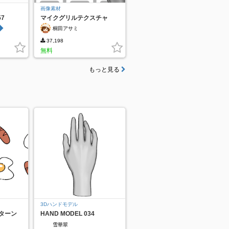
画像素材
57
マイクグリルテクスチャ
◆
桐田アサミ
37,198
無料
もっと見る
3Dハンドモデル
ターン
HAND MODEL 034
雪華翠