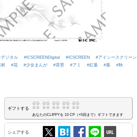
ンデジタル
#ICSCREENDigital
#ICSCREEN
#アイシースクリーン
素材
#花
#少女まんが
#背景
#アミ
#紅葉
#葉
#秋
ギフトする
あなたのCLIPPYを 10 CP（×5回まで）ギフトできます
シェアする