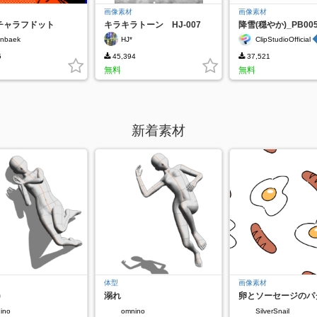
画像素材
画像素材
チャラフドット
キラキラトーン HJ-007
降雪(穏やか)_PB00
nbaek
HJ*
ClipStudioOfficial
5
45,394
37,521
無料
無料
新着素材
体型
画像素材
)
溺れ
卵とソーセージのパ
ino
omnino
SilverSnail