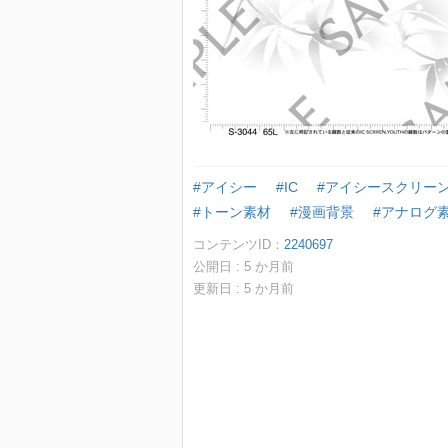
#アイシー
#IC
#アイシースクリー
#トーン素材
#漫画背景
#アナログ
コンテンツID：
2240697
公開日 :
5
か月前
更新日 :
5
か月前