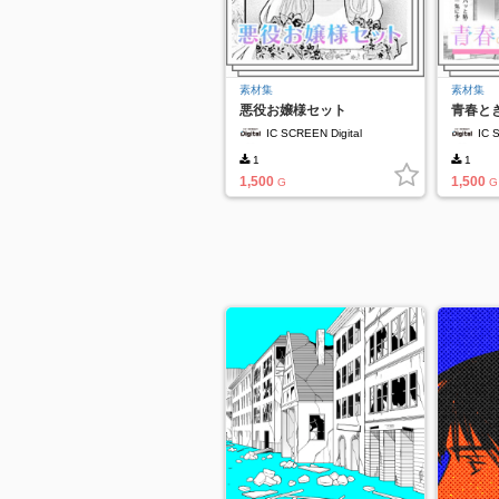
素材集
素材集
悪役お嬢様セット
青春と
IC SCREEN Digital
IC 
1
1
1,500
1,500
G
G