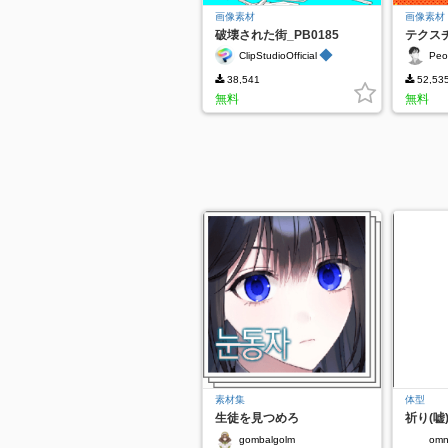
画像素材
画像素材
破壊された街_PB0185
テクス
◆
ClipStudioOfficial
Peo
38,541
52,53
無料
無料
素材集
体型
生徒を見つめろ
祈り(嘘
gombalgolm
omn