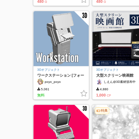
480
480
G
G
3Dオブジェクト
3Dオブジェクト
ワークステーション [フォー
大型スクリーン映画館
エバーフリー]
ver2【3D】
poyo_poyo
しえん@3D素材頒布中
5,061
4,880
無料
1,000
CP
特典