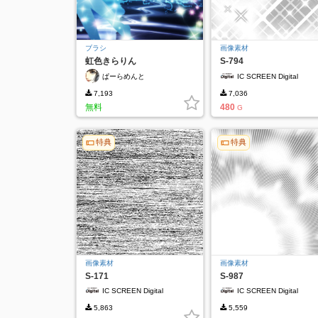
ブラシ
画像素材
虹色きらりん
S-794
ぱーらめんと
IC SCREEN Digital
7,193
7,036
無料
480
G
特典
特典
画像素材
画像素材
S-171
S-987
IC SCREEN Digital
IC SCREEN Digital
5,863
5,559