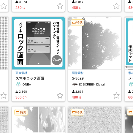
3,073
3,067
3
480
480
48
G
G
特典
画像素材
画像素材
素
スマホロック画面
S-3029
メ
ONEA
IC SCREEN Digital
2,868
2,867
2
300
480
60
CP
G
特典
特典