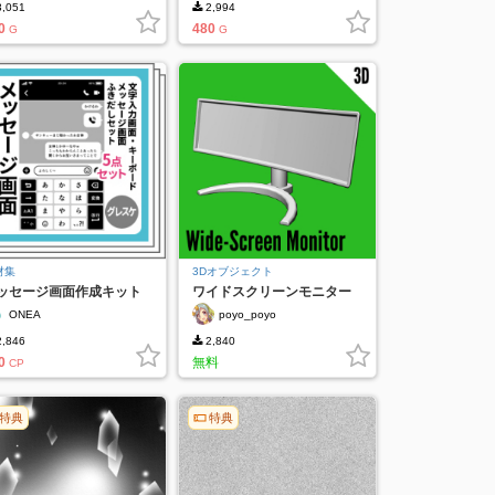
,051
2,994
0
480
G
G
材集
3Dオブジェクト
ッセージ画面作成キット
ワイドスクリーンモニター
[Forever_Free]
ONEA
poyo_poyo
,846
2,840
0
無料
CP
特典
特典