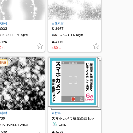
像素材
画像素材
3033
S-3067
IC SCREEN Digital
IC SCREEN Digital
,126
4,119
0
480
G
G
特典
像素材
素材集
739
スマホカメラ撮影画面セッ
ト
IC SCREEN Digital
ONEA
,989
3,988