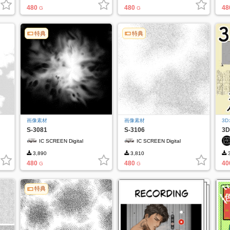
480
480
48
G
G
特典
特典
画像素材
画像素材
3
S-3081
S-3106
3
ー
IC SCREEN Digital
IC SCREEN Digital
3,890
3,810
3
480
480
40
G
G
特典