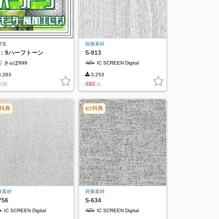
材集
画像素材
6：9ハーフトーン
S-913
きゅぽ999
IC SCREEN Digital
,283
3,253
480
CP
G
特典
特典
像素材
画像素材
756
S-634
IC SCREEN Digital
IC SCREEN Digital