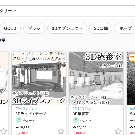
GOLD
ブラシ
3Dオブジェクト
3D頭部
ポーズ
表示
3Dオブジェクト
3Dオブジェクト
画
3Dライブステージ
3D療養室
S-
cli_pose
cli_pose
29,999
25,150
1
1,200
1,000
48
G
G