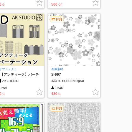
0
500
G
CP
特典
Dオブジェクト
画像素材
D【アンティーク】パーテ
S-997
ション7点セット
AK STUDIO
IC SCREEN Digital
,659
3,546
0
480
G
G
特典