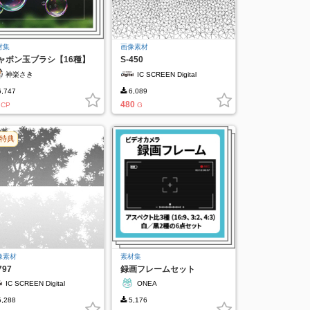
材集
画像素材
ャボン玉ブラシ【16種】
S-450
神楽さき
IC SCREEN Digital
,747
6,089
480
CP
G
特典
像素材
素材集
797
録画フレームセット
IC SCREEN Digital
ONEA
,288
5,176