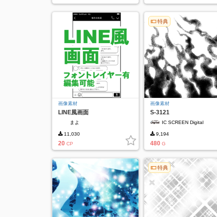
特典
画像素材
画像素材
LINE風画面
S-3121
まよ
IC SCREEN Digital
11,030
9,194
20
480
CP
G
特典