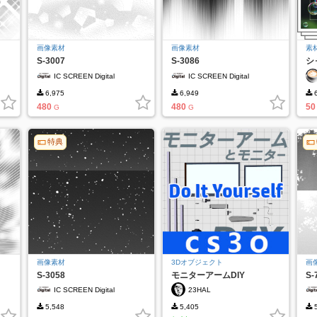
画像素材
画像素材
素
S-3007
S-3086
シ
IC SCREEN Digital
IC SCREEN Digital
6,975
6,949
6
480
480
50
G
G
特典
画像素材
3Dオブジェクト
画
S-3058
モニターアームDIY
S-
IC SCREEN Digital
23HAL
5,548
5,405
5