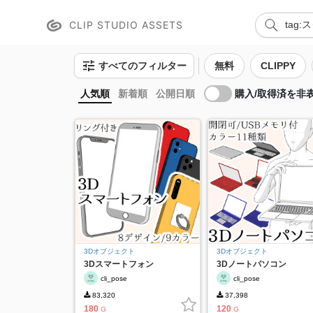
CLIP STUDIO ASSETS
すべてのフィルター
無料
CLIPPY
購入/取得済を非
人気順
新着順
公開日順
3Dオブジェクト
3Dオブジェクト
3Dスマートフォン
3Dノートパソコン
cli_pose
cli_pose
83,320
37,398
180
120
G
G