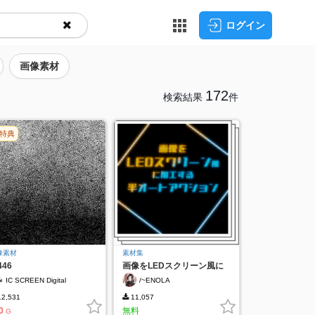
ログイン
画像素材
172
検索結果
件
特典
像素材
素材集
446
画像をLEDスクリーン風に
加工する半オートアクショ
IC SCREEN Digital
/~ENOLA
ン
2,531
11,057
0
無料
G