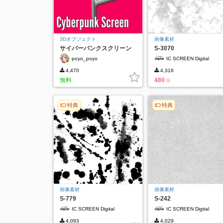
3Dオブジェクト
画像素材
サイバーパンクスクリーン
S-3070
[フォーエバーフリー]
poyo_poyo
IC SCREEN Digital
4,470
4,316
無料
480
G
特典
特典
画像素材
画像素材
S-779
S-242
IC SCREEN Digital
IC SCREEN Digital
4,093
4,029