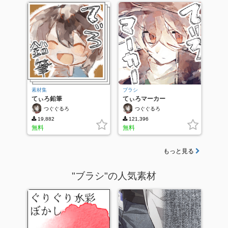
素材集
ブラシ
てぃろ鉛筆
てぃろマーカー
つぐぐるろ
つぐぐるろ
19,882
121,396
無料
無料
もっと見る
"ブラシ"の人気素材