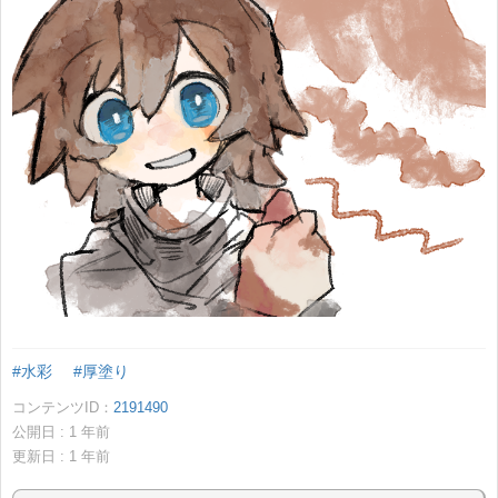
#水彩
#厚塗り
コンテンツID：
2191490
公開日 :
1
年前
更新日 :
1
年前