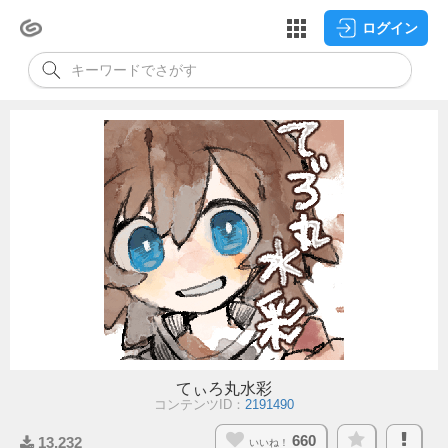
ログイン
てぃろ丸水彩
コンテンツID：
2191490
660
13,232
いいね！