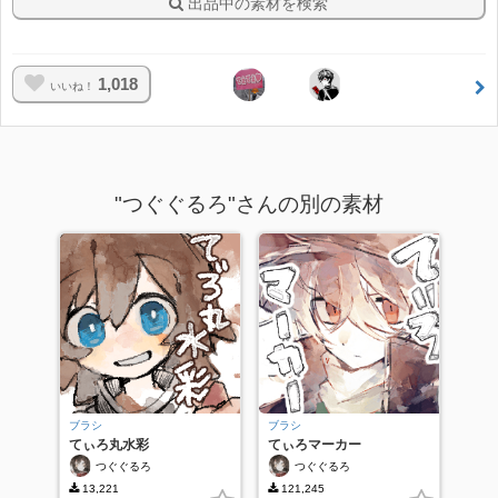
出品中の素材を検索
1,018
いいね！
"つぐぐるろ"さんの別の素材
ブラシ
ブラシ
てぃろ丸水彩
てぃろマーカー
つぐぐるろ
つぐぐるろ
13,221
121,245