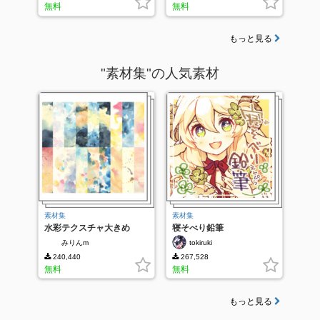
無料
無料
もっと見る
"素材集"の人気素材
素材集
素材集
水彩テクスチャ大きめ
寝そべり鉛筆
みりんm
tokiruki
240,440
267,528
無料
無料
もっと見る