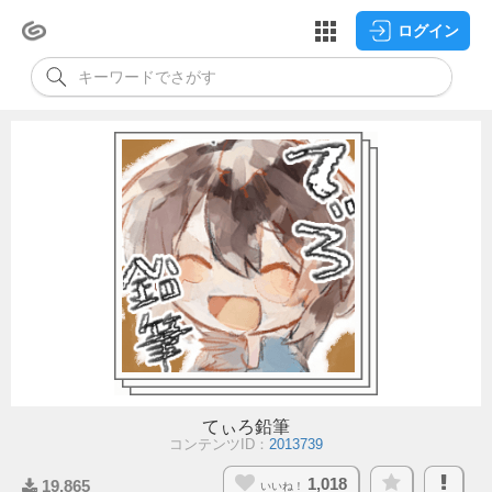
ログイン
てぃろ鉛筆
コンテンツID：
2013739
1,018
19,865
いいね！