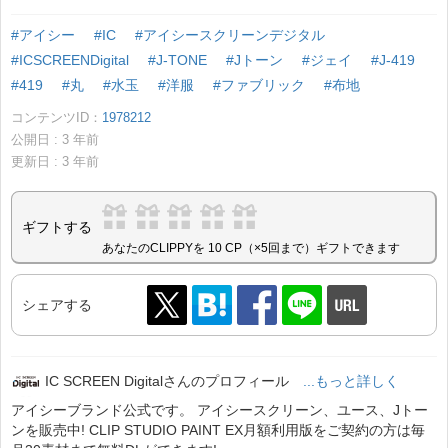
#アイシー
#IC
#アイシースクリーンデジタル
#ICSCREENDigital
#J-TONE
#Jトーン
#ジェイ
#J-419
#419
#丸
#水玉
#洋服
#ファブリック
#布地
コンテンツID：
1978212
公開日 :
3
年前
更新日 :
3
年前
ギフトする
あなたのCLIPPYを 10 CP（×5回まで）ギフトできます
シェアする
IC SCREEN Digitalさんのプロフィール
...もっと詳しく
アイシーブランド公式です。 アイシースクリーン、ユース、Jトー
ンを販売中! CLIP STUDIO PAINT EX月額利用版をご契約の方は毎