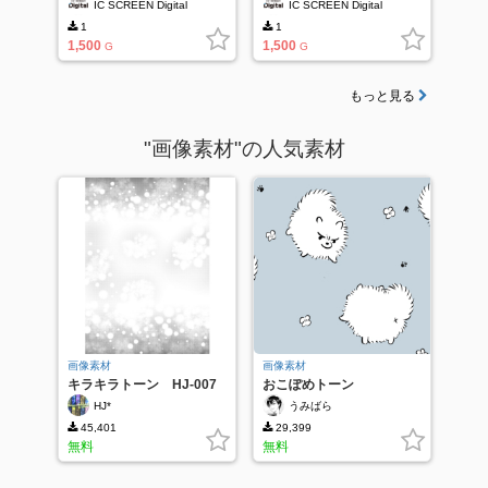
IC SCREEN Digital
IC SCREEN Digital
1
1
1,500
1,500
G
G
もっと見る
"画像素材"の人気素材
画像素材
画像素材
キラキラトーン HJ-007
おこぽめトーン
HJ*
うみばら
45,401
29,399
無料
無料