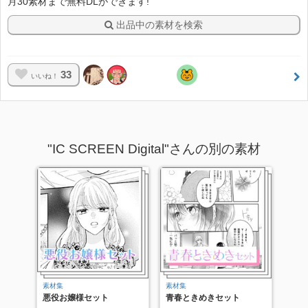
月30素材まで無料DLができます!
出品中の素材を検索
33
いいね！
"IC SCREEN Digital"さんの別の素材
素材集
素材集
悪役お嬢様セット
青春ときめきセット