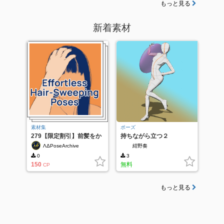
もっと見る
新着素材
素材集
ポーズ
279【限定割引】前髪をか
持ちながら立つ２
きあげる手素材集：髪をか
ΛΔPoseArchive
紺野奏
きあげ・払うポーズ多アン
グル
0
3
150
無料
CP
もっと見る