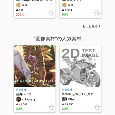
星瞬
星瞬
199
1,953
200
無料
CP
もっと見る
"画像素材"の人気素材
画像素材
画像素材
金属パイプ
MotorCycle_G２_test
nokapoppy
OB-jet
48,581
29,155
無料
無料