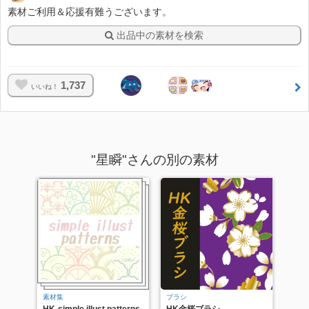
素材ご利用＆応援有難うございます。
出品中の素材を検索
1,737
いいね！
"星瞬"さんの別の素材
素材集
ブラシ
HK-simple illust patterns
HK金桜ブラシ