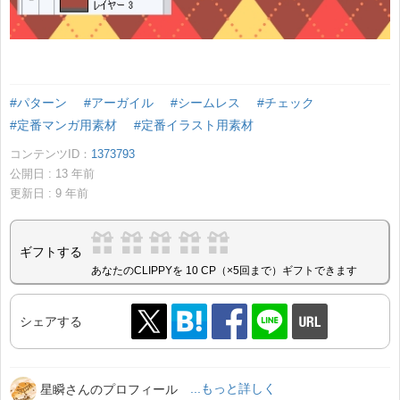
#パターン
#アーガイル
#シームレス
#チェック
#定番マンガ用素材
#定番イラスト用素材
コンテンツID：
1373793
公開日 :
13
年前
更新日 :
9
年前
ギフトする
あなたのCLIPPYを 10 CP（×5回まで）ギフトできます
シェアする
星瞬さんのプロフィール
...もっと詳しく