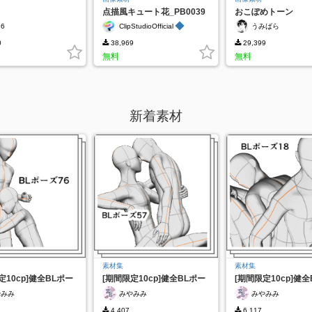
点描風キュート花_PB0039
おこぽめトーン
◆
36
ClipStudioOfficial
うみばら
0
38,969
29,399
無料
無料
新着素材
素材集
素材集
定10cp]健全BLポー
[期間限定10cp]健全BLポー
[期間限定10cp]健全
ズ57
ズ18
やみみ
みやみみ
みやみみ
4,407
6,117