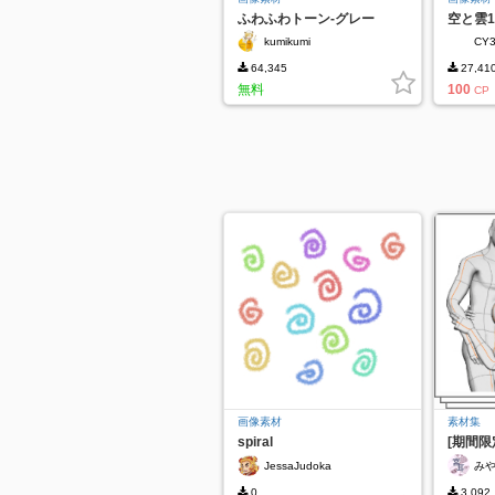
ふわふわトーン-グレー
空と雲1
kumikumi
CY
64,345
27,41
無料
100
CP
画像素材
素材集
spiral
[期間限
ズ76
JessaJudoka
み
0
3,092