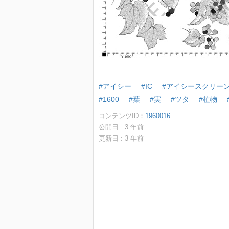
#アイシー
#IC
#アイシースクリー
#1600
#葉
#実
#ツタ
#植物
コンテンツID：
1960016
公開日 :
3
年前
更新日 :
3
年前