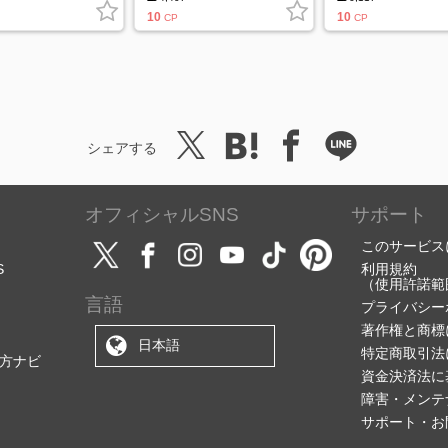
10
10
CP
CP
シェアする
オフィシャルSNS
サポート
このサービス
S
利用規約
（使用許諾範
言語
プライバシー
著作権と商標
日本語
特定商取引法
方ナビ
資金決済法に
障害・メンテ
サポート・お