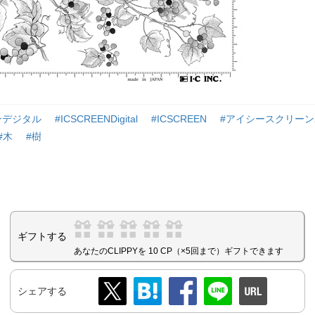
ンデジタル
#ICSCREENDigital
#ICSCREEN
#アイシースクリー
#木
#樹
ギフトする
あなたのCLIPPYを 10 CP（×5回まで）ギフトできます
シェアする