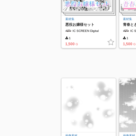
素材集
素材集
悪役お嬢様セット
青春と
IC SCREEN Digital
IC 
1
1
1,500
1,500
G
G
画像素材
画像素材