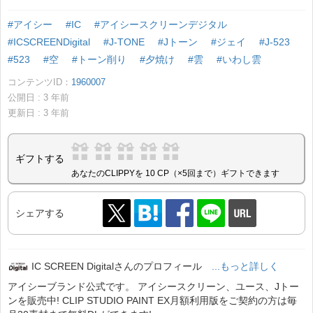
#アイシー
#IC
#アイシースクリーンデジタル
#ICSCREENDigital
#J-TONE
#Jトーン
#ジェイ
#J-523
#523
#空
#トーン削り
#夕焼け
#雲
#いわし雲
コンテンツID：
1960007
公開日 :
3
年前
更新日 :
3
年前
ギフトする
あなたのCLIPPYを 10 CP（×5回まで）ギフトできます
シェアする
IC SCREEN Digitalさんのプロフィール
...もっと詳しく
アイシーブランド公式です。 アイシースクリーン、ユース、Jトー
ンを販売中! CLIP STUDIO PAINT EX月額利用版をご契約の方は毎