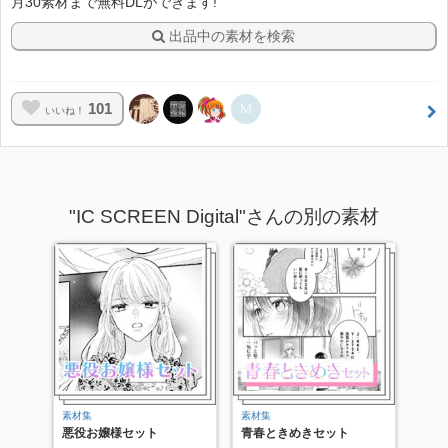
月30素材まで無料DLができます!
出品中の素材を検索
101
いいね！
"IC SCREEN Digital"さんの別の素材
素材集
素材集
悪役お嬢様セット
青春ときめきセット