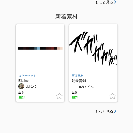
もっと見る
新着素材
カラーセット
画像素材
Elaine
効果音09
Lish145
丸なすくん
0
0
無料
無料
もっと見る