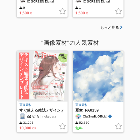
IC SCREEN Digital
IC SCREEN Digital
0
1
1,500
1,500
G
G
もっと見る
"画像素材"の人気素材
画像素材
画像素材
すぐ使える雑誌デザインテ
夏空_PA0159
ンプレート｜テキスト編集
◆
ぬけがら｜nukegara
ClipStudioOfficial
可
31,295
52,579
10,000
無料
CP