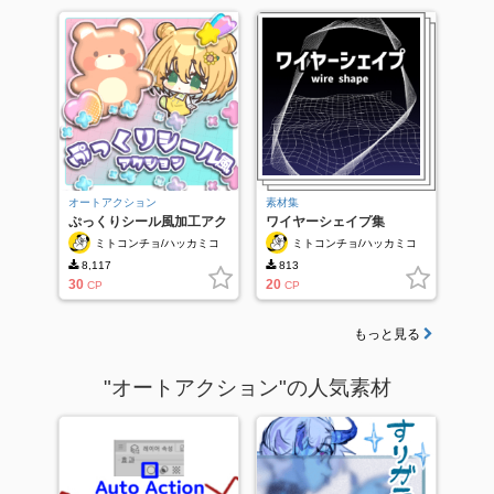
オートアクション
素材集
ぷっくりシール風加工アク
ワイヤーシェイプ集
ション
ミトコンチョ/ハッカミコ
ミトコンチョ/ハッカミコ
ット
ット
8,117
813
30
20
CP
CP
もっと見る
"オートアクション"の人気素材