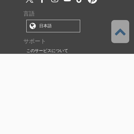
言語
日本語
サポート
このサービスについて
利用規約
（使用許諾範囲/ライセンス）
プライバシーポリシー
著作権と商標について
特定商取引法に基づく表示
資金決済法に基づく表示
障害・メンテナンス情報
サポート・お問い合わせ
セルシスについて
株式会社セルシス
CLIP STUDIO ソリューション