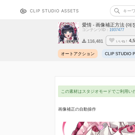
CLIP STUDIO ASSETS
愛情 - 画像補正方法 (애
コンテンツID：
1937477
4,
116,481
いいね！
オートアクション
CLIP STUDIO 
この素材はスタジオモードでご利用い
画像補正の自動操作