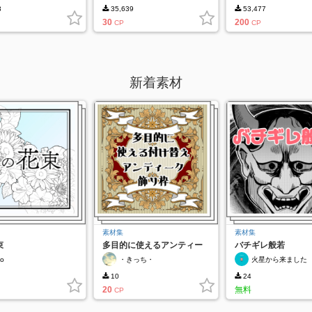
3
35,639
53,477
30
200
CP
CP
新着素材
素材集
素材集
束
多目的に使えるアンティー
バチギレ般若
ク葉飾り枠
mo
・きっち・
火星から来ました
10
24
20
無料
CP