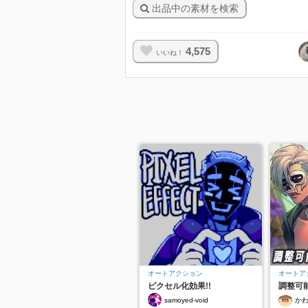
出品中の素材を検索
4,575
いいね！
オートアクション
オートア
ピクセル化効果!!
調整可
samoyed-void
か