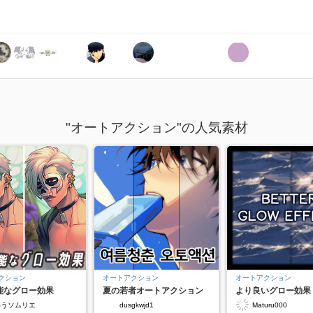
"オートアクション"の人気素材
クション
オートアクション
オートアクション
能なグロー効果
夏の若者オートアクション
より良いグロー効果
わうソムリエ
dusgkwjd1
Maturu000