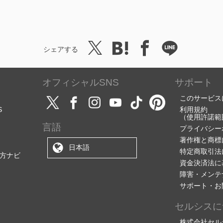
シェアする
オフィシャルSNS
サポート
このサービス
S
利用規約
（使用許諾範
言語
プライバシー
著作権と商標
日本語
特定商取引法
方ナビ
資金決済法に
障害・メンテ
サポート・お
セルシスに
株式会社セル