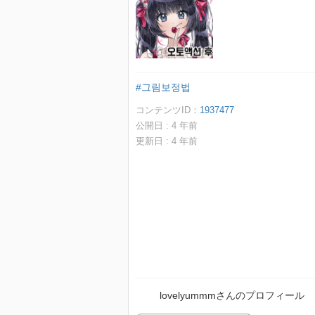
#그림보정법
コンテンツID：
1937477
公開日 :
4
年前
更新日 :
4
年前
lovelyummmさんのプロフィール