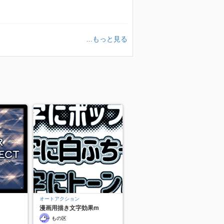
...もっと見る
オートアクション
漫画用描き文字効果m
もの区