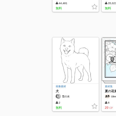
44,481
35,02
無料
無料
画像素材
素材集
犬
夏の花
雪の水
Uli
2
6
無料
20
CP