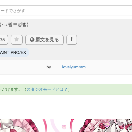
정-그림보정법)
575
原文を見る
PAINT PRO/EX
by
lovelyummm
ただけます。（
スタジオモードとは？
）