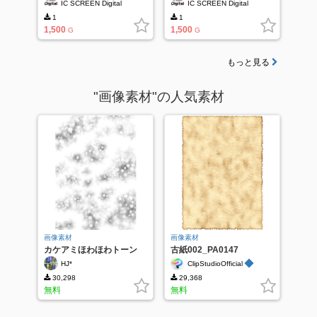
IC SCREEN Digital
IC SCREEN Digital
1
1
1,500
1,500
G
G
もっと見る
"画像素材"の人気素材
画像素材
画像素材
カケアミほわほわトーン
古紙002_PA0147
◆
HJ*
ClipStudioOfficial
30,298
29,368
無料
無料