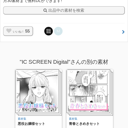
月30素材まで無料DLができます!
出品中の素材を検索
55
いいね！
"IC SCREEN Digital"さんの別の素材
素材集
素材集
悪役お嬢様セット
青春ときめきセット