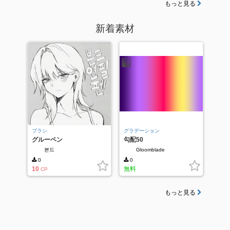
もっと見る
新着素材
ブラシ
グラデーション
グルーペン
勾配50
본드
Gloomblade
0
0
10
無料
CP
もっと見る