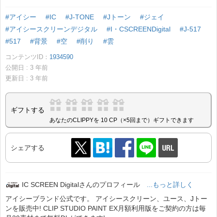
#アイシー
#IC
#J-TONE
#Jトーン
#ジェイ
#アイシースクリーンデジタル
#I・CSCREENDigital
#J-517
#517
#背景
#空
#削り
#雲
コンテンツID：
1934590
公開日 :
3
年前
更新日 :
3
年前
ギフトする
あなたのCLIPPYを 10 CP（×5回まで）ギフトできます
シェアする
IC SCREEN Digitalさんのプロフィール
...もっと詳しく
アイシーブランド公式です。 アイシースクリーン、ユース、Jトー
ンを販売中! CLIP STUDIO PAINT EX月額利用版をご契約の方は毎