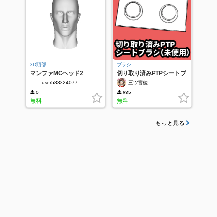
3D頭部
ブラシ
マンファMCヘッド2
切り取り済みPTPシートブ
ラシ（未使用）
user583824077
三ツ宮稜
0
635
無料
無料
もっと見る