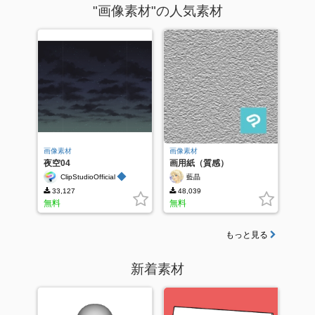
"画像素材"の人気素材
画像素材
画像素材
夜空04
画用紙（質感）
◆
ClipStudioOfficial
藍晶
33,127
48,039
無料
無料
もっと見る
新着素材