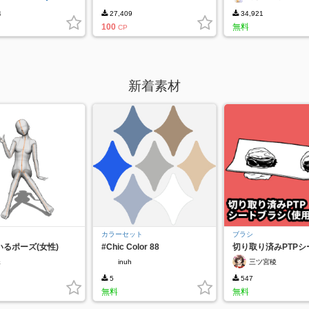
4
27,409
34,921
100
無料
CP
新着素材
カラーセット
ブラシ
るポーズ(女性)
#Chic Color 88
切り取り済みPTPシ
ラシ（使用済み②）
珠
inuh
三ツ宮稜
5
547
無料
無料