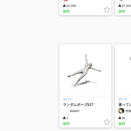
42,294
57,62
無料
無料
ポーズ
ポーズ
ランダムポーズ627
座ってい
Bfab97
杏
1
62
無料
無料