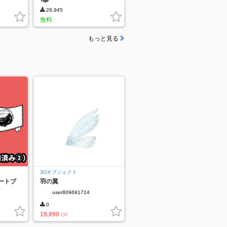
28,945
無料
もっと見る
3Dオブジェクト
ートブ
羽の翼
user809691714
0
19,990
CP