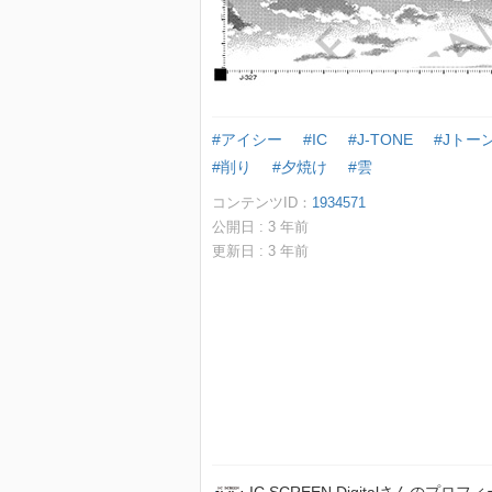
#アイシー
#IC
#J-TONE
#Jトー
#削り
#夕焼け
#雲
コンテンツID：
1934571
公開日 :
3
年前
更新日 :
3
年前
IC SCREEN Digitalさんのプロフ