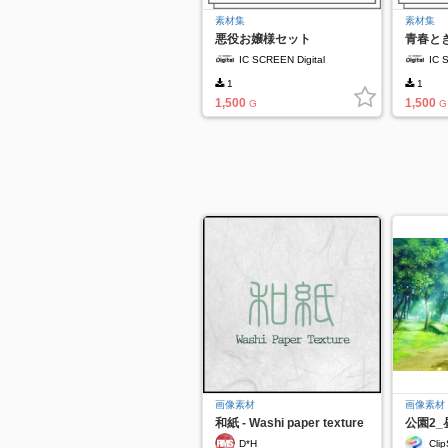
素材集
素材集
悪役お嬢様セット
青春と
IC SCREEN Digital
IC 
1
1
1,500
1,500
G
G
画像素材
画像素材
和紙 - Washi paper texture
公園2_
D*H
Clip