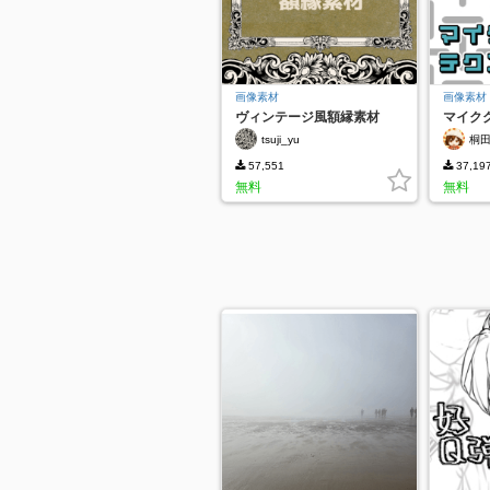
画像素材
画像素材
ヴィンテージ風額縁素材
マイク
tsuji_yu
桐
57,551
37,19
無料
無料