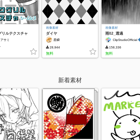
画像素材
画像素材
グリルテクスチャ
ダイヤ
雨02_透過
田アサミ
星瞬
ClipStudioOfficial
7
28,944
158,336
無料
無料
新着素材