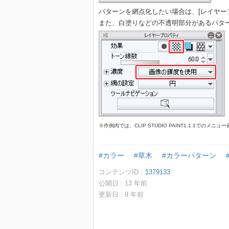
パターンを網点化したい場合は、[レイヤー
また、白塗りなどの不透明部分があるパター
※作例内では、CLIP STUDIO PAINT1.1.1でのメ
#カラー
#草木
#カラーパターン
コンテンツID：
1379133
公開日 :
13
年前
更新日 :
9
年前