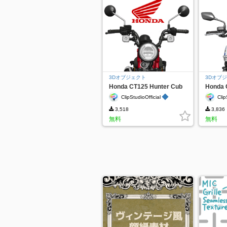
3Dオブジェクト
3Dオブ
Honda CT125 Hunter Cub
Honda 
◆
ClipStudioOfficial
Clip
3,518
3,836
無料
無料