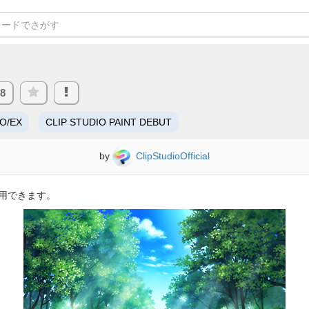
88
RO/EX
CLIP STUDIO PAINT DEBUT
by
ClipStudioOfficial
用できます。