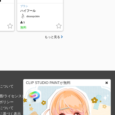
ブラシ
ハイフール
diosnpckim
5
無料
もっと見る
CLIP STUDIO PAINTが無料
について
囲/ライセンス）
ポリシー
について
に基づく表示