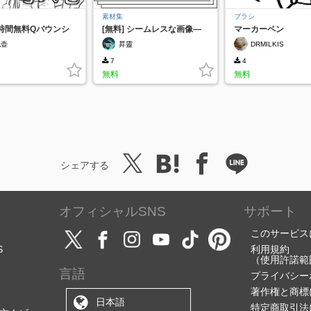
素材集
ブラシ
8時間無料Qバウンシ
[無料] シームレスな画像—
マーカーペン
キングペン
魚の鱗
泡壶
昇靈
DRMILKIS
7
4
無料
無料
シェアする
オフィシャルSNS
サポート
このサービス
S
利用規約
（使用許諾範
言語
プライバシー
著作権と商標
日本語
特定商取引法