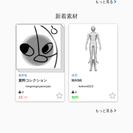
もっと見る
新着素材
素材集
体型
資料コレクション
MAN6
ningningnyannyan
kokomi323
0
0
10
無料
CP
もっと見る