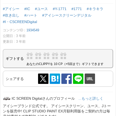
#アイシー
#IC
#ユース
#Y-1771
#1771
#キラキラ
#吹き出し
#ハート
#アイシースクリーンデジタル
#I・CSCREENDigital
コンテンツID：
1934549
公開日 :
3
年前
更新日 :
3
年前
ギフトする
あなたのCLIPPYを 10 CP（×5回まで）ギフトできます
シェアする
IC SCREEN Digitalさんのプロフィール
...もっと詳しく
アイシーブランド公式です。 アイシースクリーン、ユース、Jトー
ンを販売中! CLIP STUDIO PAINT EX月額利用版をご契約の方は毎