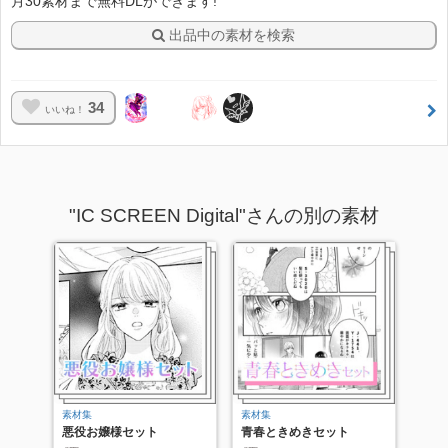
月30素材まで無料DLができます!
出品中の素材を検索
34
いいね！
"IC SCREEN Digital"さんの別の素材
素材集
素材集
悪役お嬢様セット
青春ときめきセット