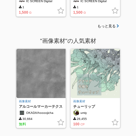
IC SCREEN Digital
IC SCREEN Digital
1
1
1,500
1,500
G
G
もっと見る
"画像素材"の人気素材
画像素材
画像素材
アルコールマーカーテクス
チューリップ
チャ
OKADA/hoooojicha
umiy
30,664
26,455
無料
100
CP