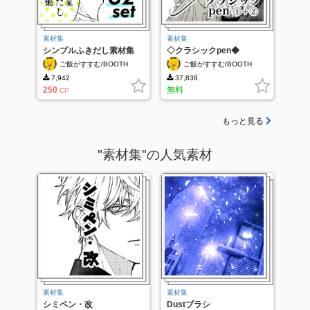
素材集
素材集
シンプルふきだし素材集
◇クラシックpen◆
62set
ご飯がすすむ/BOOTH
ご飯がすすむ/BOOTH
7,942
37,838
250
無料
CP
もっと見る
"素材集"の人気素材
素材集
素材集
シミペン・改
Dustブラシ