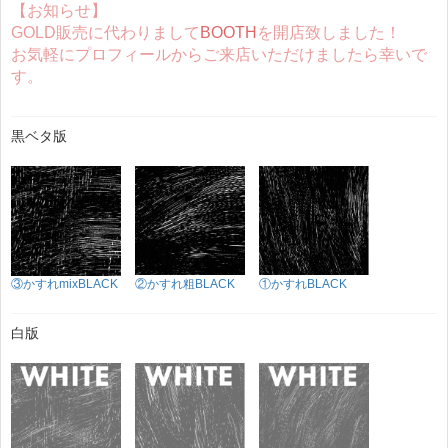
【お知らせ】
GOLD販売に代わりまして
BOOTH
を開店致しました！
お気軽にプロフィールからご来店いただけましたら幸いで
す。
黒ベタ版
③かすれmixBLACK
②かすれ粗BLACK
①かすれBLACK
白版