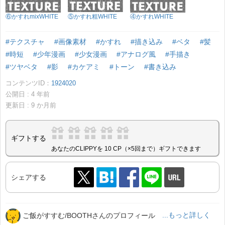
⑥かすれmixWHITE
⑤かすれ粗WHITE
④かすれWHITE
#テクスチャ
#画像素材
#かすれ
#描き込み
#ベタ
#髪
#時短
#少年漫画
#少女漫画
#アナログ風
#手描き
#ツヤベタ
#影
#カケアミ
#トーン
#書き込み
コンテンツID：
1924020
公開日 :
4
年前
更新日 :
9
か月前
ギフトする
あなたのCLIPPYを 10 CP（×5回まで）ギフトできます
シェアする
ご飯がすすむ/BOOTHさんのプロフィール
...もっと詳しく