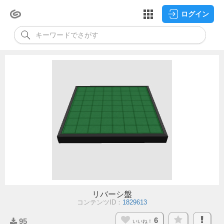
ログイン
リバーシ盤
コンテンツID：
1829613
6
95
いいね！