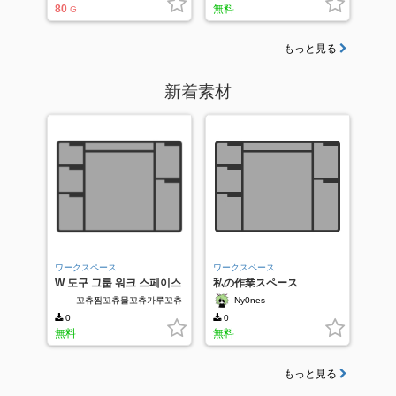
80
無料
G
もっと見る
新着素材
ワークスペース
ワークスペース
W 도구 그룹 워크 스페이스
私の作業スペース
꼬츄찜꼬츄물꼬츄가루꼬츄
Ny0nes
즙꼬츄장꼬츄기름
0
0
無料
無料
もっと見る