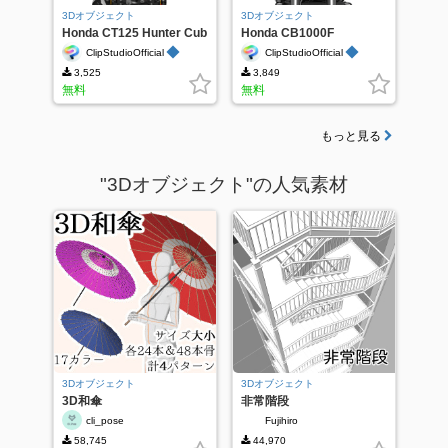
3Dオブジェクト
3Dオブジェクト
Honda CT125 Hunter Cub
Honda CB1000F
◆
◆
ClipStudioOfficial
ClipStudioOfficial
3,525
3,849
無料
無料
もっと見る
"3Dオブジェクト"の人気素材
3Dオブジェクト
3Dオブジェクト
3D和傘
非常階段
cli_pose
Fujihiro
58,745
44,970