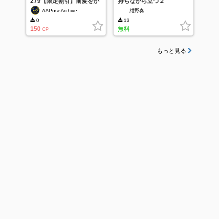
279【限定割引】前髪をか
持ちながら立つ２
きあげる手素材集：髪をか
ΛΔPoseArchive
紺野奏
きあげ・払うポーズ多アン
グル
0
13
150
無料
CP
もっと見る