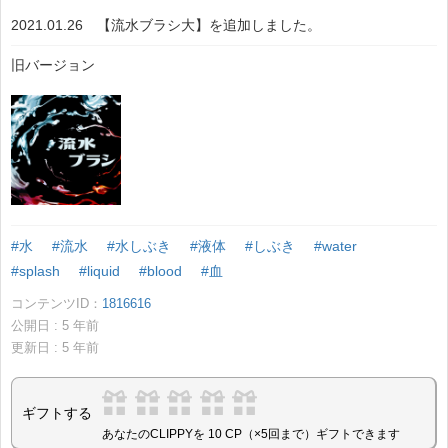
2021.01.26 【流水ブラシ大】を追加しました。
旧バージョン
#水
#流水
#水しぶき
#液体
#しぶき
#water
#splash
#liquid
#blood
#血
コンテンツID：
1816616
公開日 :
5
年前
更新日 :
5
年前
ギフトする
あなたのCLIPPYを 10 CP（×5回まで）ギフトできます