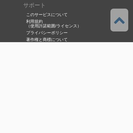
サポート
このサービスについて
利用規約
（使用許諾範囲/ライセンス）
プライバシーポリシー
著作権と商標について
特定商取引法に基づく表示
資金決済法に基づく表示
障害・メンテナンス情報
サポート・お問い合わせ
セルシスについて
株式会社セルシス
CLIP STUDIO ソリューション
電子書籍ソリューション
採用情報
© 2026 CELSYS,Inc.
[
About Us
]