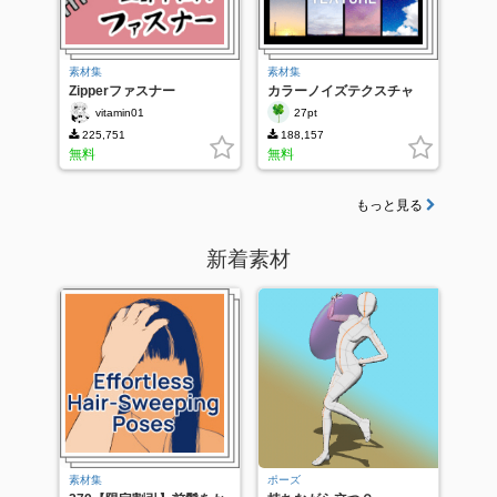
素材集
素材集
Zipperファスナー
カラーノイズテクスチャ
vitamin01
27pt
225,751
188,157
無料
無料
もっと見る
新着素材
素材集
ポーズ