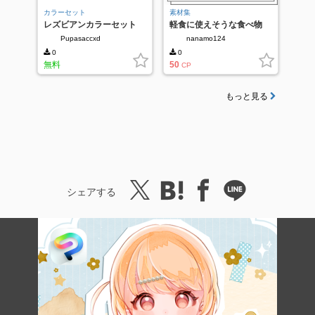
カラーセット
素材集
レズビアンカラーセット
軽食に使えそうな食べ物
Pupasaccxd
nanamo124
0
0
無料
50
CP
もっと見る
シェアする