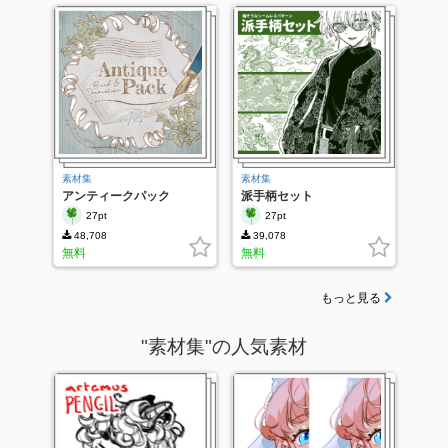
素材集
素材集
アンティークパック
派手柄セット
27pt
27pt
48,708
39,078
無料
無料
もっと見る
"素材集"の人気素材