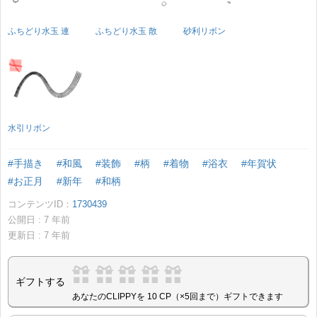
ふちどり水玉 連
ふちどり水玉 散
砂利リボン
水引リボン
#手描き
#和風
#装飾
#柄
#着物
#浴衣
#年賀状
#お正月
#新年
#和柄
コンテンツID：
1730439
公開日 :
7
年前
更新日 :
7
年前
ギフトする
あなたのCLIPPYを 10 CP（×5回まで）ギフトできます