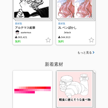
素材集
素材集
アルテマス鉛筆
JL ペンぼかし
aartemus
Jelack
363,421
344,913
無料
無料
もっと見る
新着素材