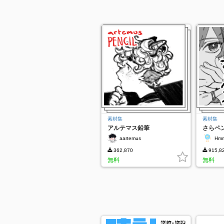
素材集
素材集
アルテマス鉛筆
さらペ
aartemus
Hmm
362,870
915,8
無料
無料