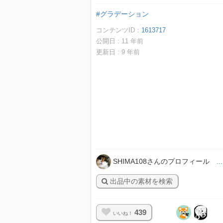
#グラデーション
コンテンツID：
1613717
公開日 :
11
年前
更新日 :
9
年前
SHIMA108さんのプロフィール
.
出品中の素材を検索
439
いいね！