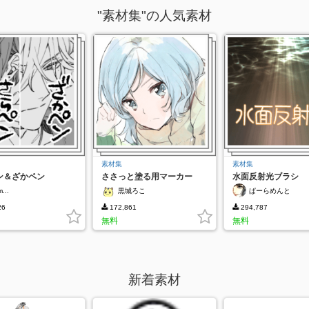
"素材集"の人気素材
素材集
素材集
ン＆ざかペン
ささっと塗る用マーカー
水面反射光ブラシ
...
黒城ろこ
ぱーらめんと
26
172,861
294,787
無料
無料
新着素材