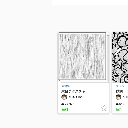
素材集
ブラシ
木目テクスチャ
砂利
SHIMA108
SHI
29,370
642
無料
無料