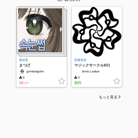
素材集
画像素材
まつげ
マジックサークル851
gombalgolm
Jenis Laskar
0
3
10
無料
CP
もっと見る