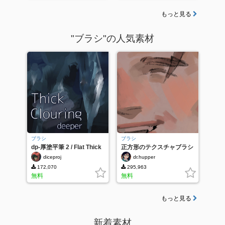
もっと見る
"ブラシ"の人気素材
ブラシ
ブラシ
dp-厚塗平筆 2 / Flat Thick
正方形のテクスチャブラシ
Colouring Brush 2
diceproj
dr.hupper
172,070
295,963
無料
無料
もっと見る
新着素材