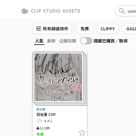
CLIP STUDIO ASSETS
所有篩選條件
免費
CLIPPY
GOL
隱藏已購買／取得
人氣
最新
公開日期
素材集
羽毛筆 CSP
メメこ
11,189
免費