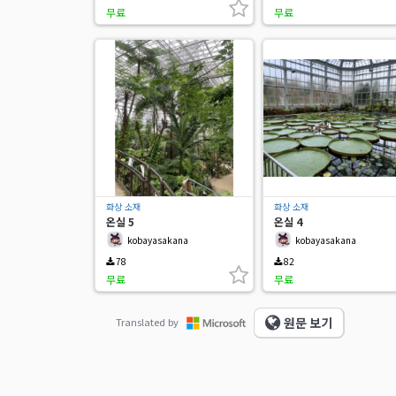
무료
무료
화상 소재
화상 소재
온실 5
온실 4
kobayasakana
kobayasakana
78
82
무료
무료
원문 보기
Translated by