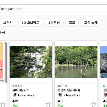
브러시
3D 오브젝트
3D 두상
포즈
화상 소재
표시
화상 소재
화상 소재
화상
서머 마운틴 3
연못과 죽은 나무들
험
kobayasakana
kobayasakana
69
74
8
무료
무료
무