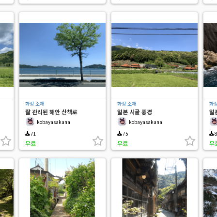
화상 소재
화상 소재
화상
잘 관리된 해안 산책로
일본 시골 풍경
일
kobayasakana
kobayasakana
71
75
8
무료
무료
무