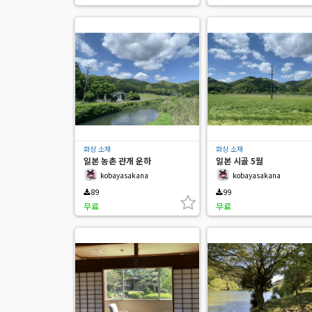
화상 소재
화상 소재
일본 농촌 관개 운하
일본 시골 5월
kobayasakana
kobayasakana
89
99
무료
무료