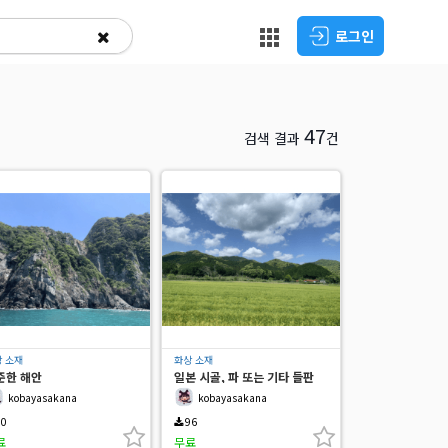
로그인
47
검색 결과
건
 소재
화상 소재
준한 해안
일본 시골, 파 또는 기타 들판
kobayasakana
kobayasakana
0
96
료
무료