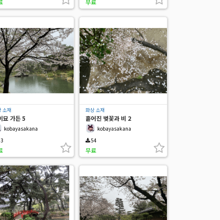
료
무료
 소재
화상 소재
이묘 가든 5
흩어진 벚꽃과 비 2
kobayasakana
kobayasakana
3
54
료
무료