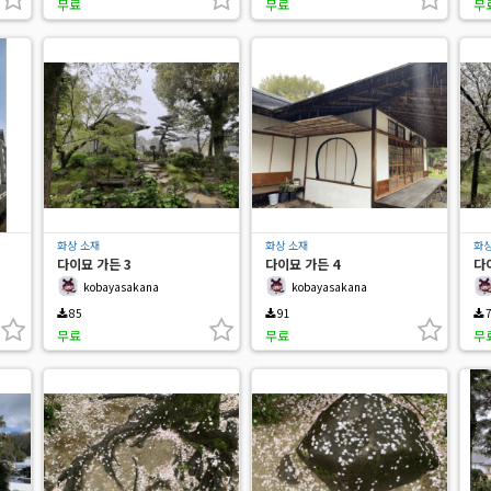
무료
무료
무
화상 소재
화상 소재
화상
다이묘 가든 3
다이묘 가든 4
다
kobayasakana
kobayasakana
85
91
7
무료
무료
무