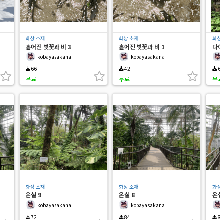
화상 소재
화상 소재
화상
흩어진 벚꽃과 비 3
흩어진 벚꽃과 비 1
다
kobayasakana
kobayasakana
66
42
6
무료
무료
무
화상 소재
화상 소재
화상
온실 9
온실 8
온실
kobayasakana
kobayasakana
72
84
8