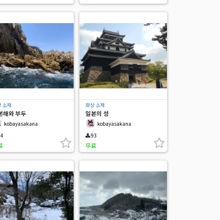
 소재
화상 소재
본해와 부두
일본의 성
kobayasakana
kobayasakana
4
93
료
무료