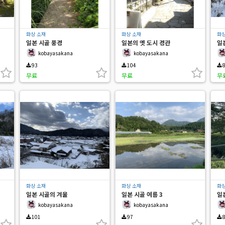
화상 소재
화상 소재
화상
일본 시골 풍경
일본의 옛 도시 경관
일본
kobayasakana
kobayasakana
93
104
8
무료
무료
무
화상 소재
화상 소재
화상
일본 시골의 겨울
일본 시골 여름 3
일
kobayasakana
kobayasakana
101
97
8