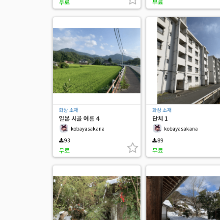
무료
무료
화상 소재
화상 소재
일본 시골 여름 4
단치 1
kobayasakana
kobayasakana
93
89
무료
무료