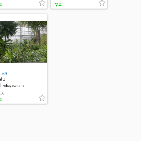
료
무료
 소재
 1
kobayasakana
16
료