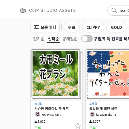
CLIP STUDIO ASSETS
모든 필터
무료
CLIPPY
GOLD
구입/취득 완료를 비
인기순
신착순
공개일순
소재집
소재집
느슨한 카모마일 붓 세트
튤립과 개 패턴 세트
kobayasakana
kobayasakana
3,932
2,307
무료
무료