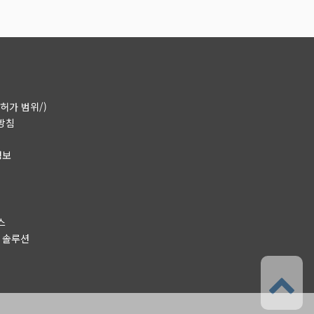
허가 범위/)
방침
정보
스
O 솔루션