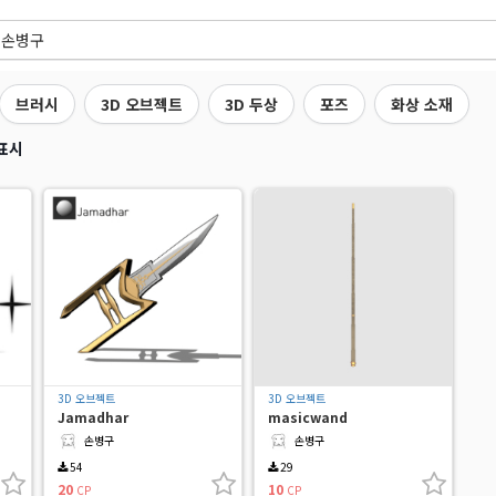
브러시
3D 오브젝트
3D 두상
포즈
화상 소재
표시
3D 오브젝트
3D 오브젝트
Jamadhar
masicwand
손병구
손병구
54
29
20
10
CP
CP