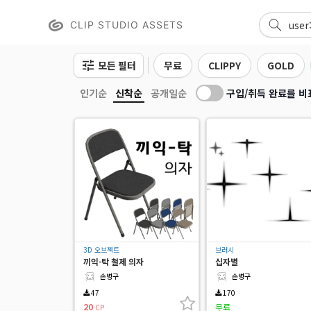
CLIP STUDIO ASSETS
모든 필터
무료
CLIPPY
GOLD
구입/취득 완료를 비
인기순
신착순
공개일순
3D 오브젝트
브러시
끼익-탁 철제 의자
십자별
손병구
손병구
47
170
20
무료
CP